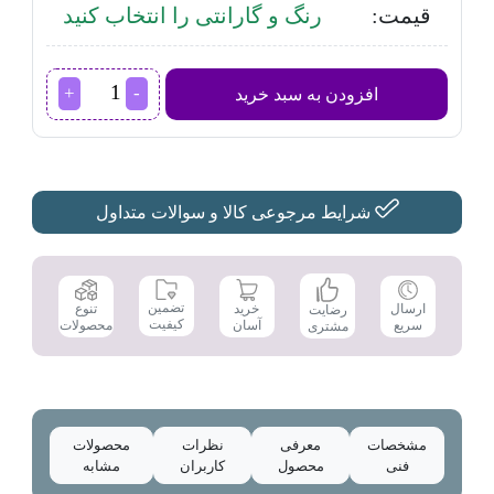
قیمت:
رنگ و گارانتی را انتخاب کنید
ماشین
افزودن به سبد خرید
لباسشویی
بوش
مدل
WGA142XVGC
عدد
شرایط مرجوعی کالا و سوالات متداول
تضمین
ارسال
خرید
تنوع
رضایت
کیفیت
سریع
آسان
محصولات
مشتری
مشخصات
معرفی
نظرات
محصولات
فنی
محصول
کاربران
مشابه