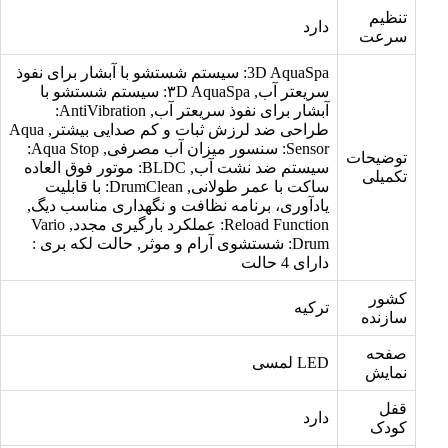
تنظیم
دارد
سرعت
3D AquaSpa: سیستم شستشو با آبشار برای نفوذ
سریعتر آب, ۳D AquaSpa: سیستم شستشو با
آبشار برای نفوذ سریعتر آب, AntiVibration:
طراحی ضد لرزش ثبات و کم صدایی بیشتر, Aqua
Sensor: سنسور میزان آب مصرفی, Aqua Stop:
توضیحات
سیستم ضد نشت آب, BLDC: موتور فوق العاده
تکمیلی
ساکت با عمر طولانی, DrumClean: با قابلیت
یادآوری، برنامه نظافت و نگهداری مناسب دیگ,
Reload Function: عملکرد بارگیری مجدد, Vario
Drum: شستشوی آرام و موثر, حالت لکه بری :
دارای 4 حالت
کشور
ترکیه
سازنده
صفحه
LED لمسی
نمایش
قفل
دارد
کودک