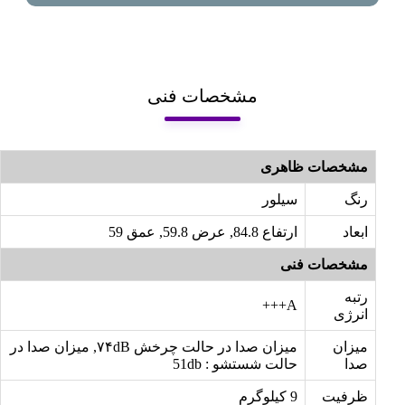
مشخصات فنی
مشخصات ظاهری
رنگ
سیلور
ابعاد
ارتفاع 84.8, عرض 59.8, عمق 59
مشخصات فنی
رتبه
A+++
انرژی
میزان
میزان صدا در حالت چرخش ۷۴dB, میزان صدا در
صدا
حالت شستشو : 51db
ظرفیت
9 کیلوگرم