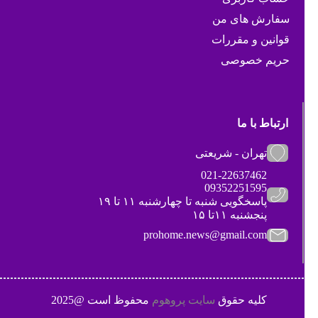
سفارش های من
قوانین و مقررات
حریم خصوصی
ارتباط با ما
تهران - شریعتی
021-22637462
09352251595
پاسخگویی شنبه تا چهارشنبه ۱۱ تا ۱۹
پنجشنبه ۱۱تا ۱۵
prohome.news@gmail.com
کلیه حقوق
سایت پروهوم
محفوظ است @2025