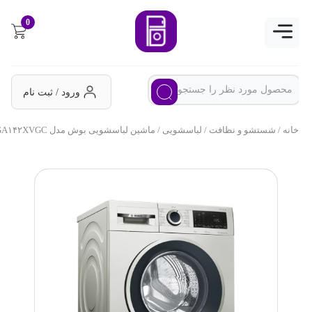
0
ورود / ثبت نام
خانه
/
شستشو و نظافت
/
لباسشویی
/ ماشین لباسشویی بوش مدل WGA۱۴۲XVGC