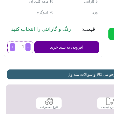
با گارانتی
18 ماهه گلدیران
وزن
70 کیلوگرم
قیمت:
رنگ و گارانتی را انتخاب کنید
ماشین
افزودن به سبد خرید
لباسشویی
جی
پلاس
مدل
GWM-
KD1048T
عی کالا و سوالات متداول
عدد
ین کیفیت
تنوع محصولات