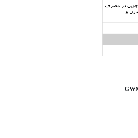
ای, برنامه ECO برای صرفه جویی در مصرف
رن و