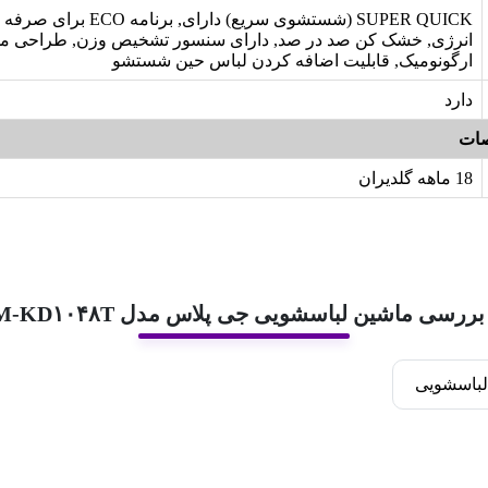
SUPER QUICK (شستشوی سریع) دار
انرژی, خشک کن صد در صد, دارای سنسور تشخیص وزن, طراحی مد
ارگونومیک, قابلیت اضافه کردن لباس حین شستشو
دارد
ات
18 ماهه گلدیران
بررسی ماشین لباسشویی جی پلاس مدل GWM-KD۱۰۴۸T
لباسشویی