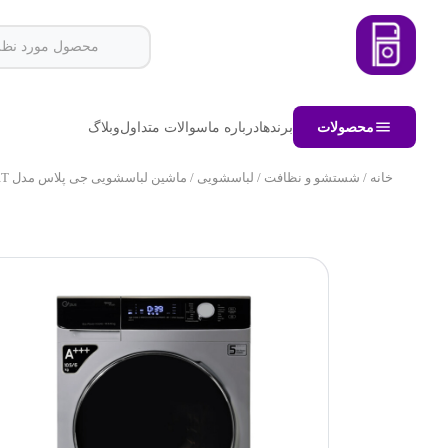
محصولات
برندها
درباره ما
سوالات متداول
وبلاگ
خانه
/
شستشو و نظافت
/
لباسشویی
/ ماشین لباسشویی جی پلاس مدل GWM-KD۱۰۴۸T