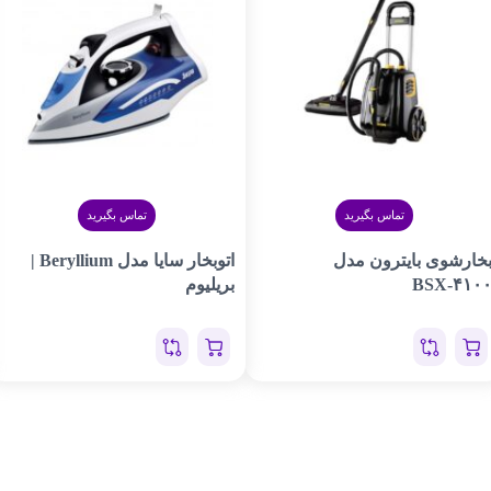
تماس بگیرید
تماس بگیرید
خارشوی بایترون مدل
اتوبخار سایا مدل Beryllium |
BSX-۴۱۰
بریلیوم