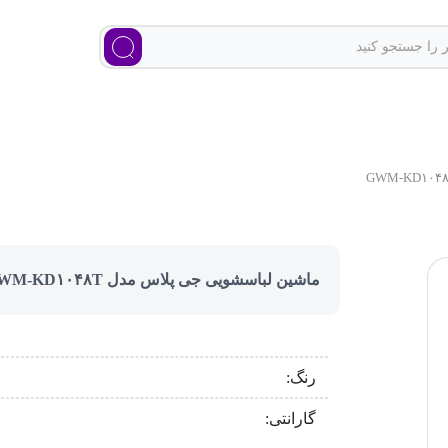
ماشین لباسشویی جی پلاس مدل GWM-KD۱۰۴۸T
رنگ:
گارانتی: