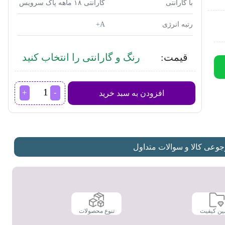
با گارانتی
گارانتی ۱۸ ماهه پاک سرویس
رتبه انرژی
A+
قیمت:
رنگ و گارانتی را انتخاب کنید
ماشین
افزودن به سبد خرید
لباسشویی
مایدیا
مدل
WU-
20603
عدد
عی کالا و سوالات متداول
ین کیفیت
تنوع محصولات