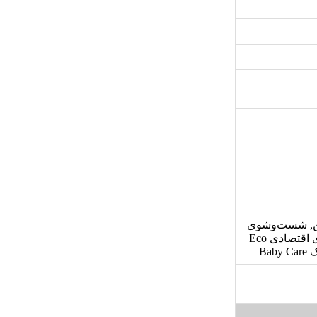
رنامه مجزا خشک کن, شست‌وشوی
سریع, قابلیت شستشو لباس های رنگی با یک دیگر, قابلیت شستشوی اقتصادی Eco