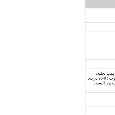
ه حباب ساز, پمپ تخلیه،
هدایتگر آب, دو موتور قدرتمند شستشو و خشک کن, زاویه باز شدن درب : 0-90 درجه,
ر جذب پرز البسه,