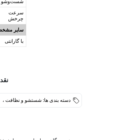
شست‌وشو
سرعت
چرخش
سایر مشخص
با گارانتی
نقد 
دسته بندی ها:
شستشو و نظافت
،