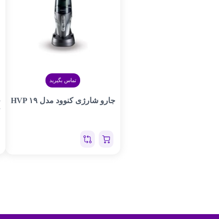
تماس بگیرید
جارو شارژی کنوود مدل HVP ۱۹
ج
W