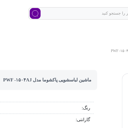
ماشین لباسشویی پاکشوما مدل PWF -۱۵۰۴AJ
رنگ:
گارانتی: