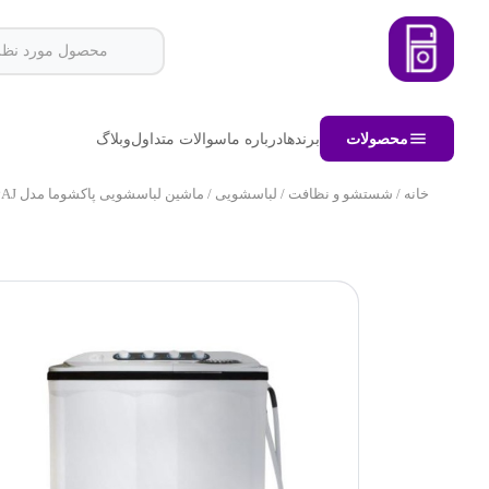
محصولات
برندها
درباره ما
سوالات متداول
وبلاگ
خانه
/
شستشو و نظافت
/
لباسشویی
/ ماشین لباسشویی پاکشوما مدل PWF -۱۵۰۴AJ