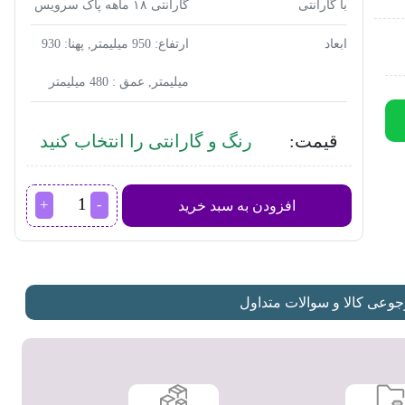
با گارانتی
گارانتی ۱۸ ماهه پاک سرویس
ابعاد
ارتفاع: 950 میلیمتر, پهنا: 930
میلیمتر, عمق : 480 میلیمتر
قیمت:
رنگ و گارانتی را انتخاب کنید
ماشین
افزودن به سبد خرید
لباسشویی
پاکشوما
مدل
PWF
-1504AJ
عدد
عی کالا و سوالات متداول