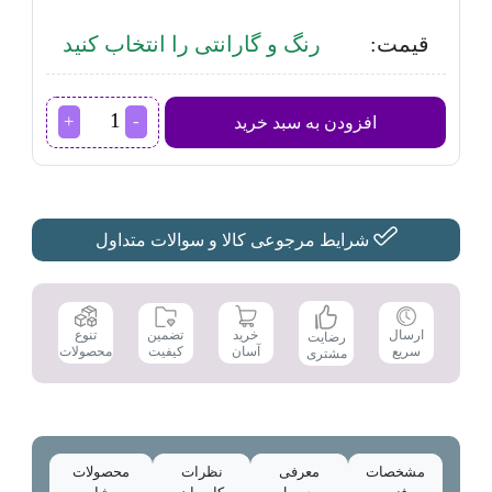
قیمت:
رنگ و گارانتی را انتخاب کنید
مایکروفر
افزودن به سبد خرید
بوش
مدل
CMG656BS1
عدد
شرایط مرجوعی کالا و سوالات متداول
تضمین
ارسال
خرید
تنوع
رضایت
کیفیت
سریع
آسان
محصولات
مشتری
مشخصات
معرفی
نظرات
محصولات