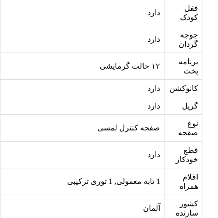
قفل
دارد
کودک
جوجه
دارد
گردان
برنامه
۱۲ حالت گرمایشی
پخت
کانوکشن
دارد
گریل
دارد
نوع
صفحه کنترل لمسی
صفحه
قطع
دارد
خودکار
اقلام
1 تابه معمولی, 1 توری ترکیبی
همراه
کشور
آلمان
سازنده