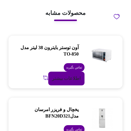
محصولات مشابه
آون توستر بایترون 38 لیتر مدل
TO-850
تماس بگیرید
اطلاعات بیشتر
یخچال و فریزر امرسان
مدلBFN20D321
تماس بگیرید