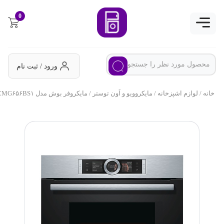
0
ورود / ثبت نام
خانه
/
لوازم اشپزخانه
/
مایکروویو و اَون توستر
/ مایکروفر بوش مدل CMG۶۵۶BS۱