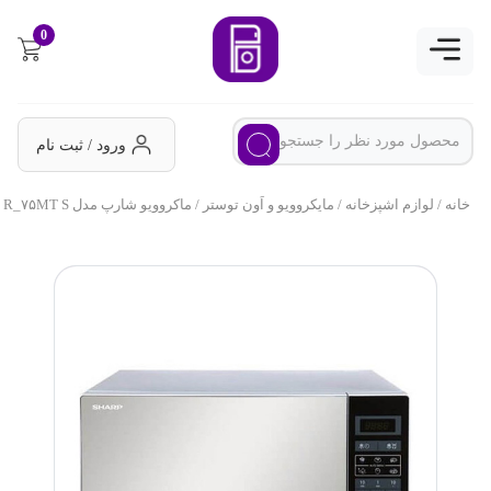
0
ورود / ثبت نام
خانه
/
لوازم اشپزخانه
/
مایکروویو و اَون توستر
/ ماکروویو شارپ مدل R_۷۵MT S