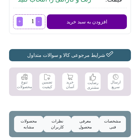
ماکروویو
افزودن به سبد خرید
شارپ
مدل
R_75MT
S
عدد
شرایط مرجوعی کالا و سوالات متداول
تضمین
ارسال
خرید
تنوع
رضایت
کیفیت
سریع
آسان
محصولات
مشتری
مشخصات
معرفی
نظرات
محصولات
فنی
محصول
کاربران
مشابه