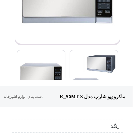
ماکروویو شارپ مدل R_۷۵MT S
دسته بندی:
لوازم اشپزخانه
رنگ: