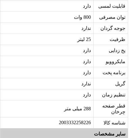
قابلیت لمسی
دارد
توان مصرفی
800 وات
جوجه گردان
ندارد
ظرفیت
25 لیتر
یخ زدایی
دارد
مایکروویو
دارد
برنامه پخت
دارد
گریل
ندارد
تنظیم زمان
دارد
قطر صفحه
288 میلی متر
چرخان
2003332258226
شناسه کالا
سایر مشخصات