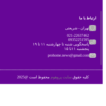
ارتباط با ما
تهران - شریعتی
021-22637462
09352251595
پاسخگویی شنبه تا چهارشنبه ۱۱ تا ۱۹
پنجشنبه ۱۱تا ۱۵
prohome.news@gmail.com
کلیه حقوق
سایت پروهوم
محفوظ است @2025