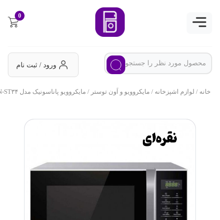
0
ورود / ثبت نام
خانه
/
لوازم اشپزخانه
/
مایکروویو و اَون توستر
/ مایکروویو پاناسونیک مدل NN-ST۳۴