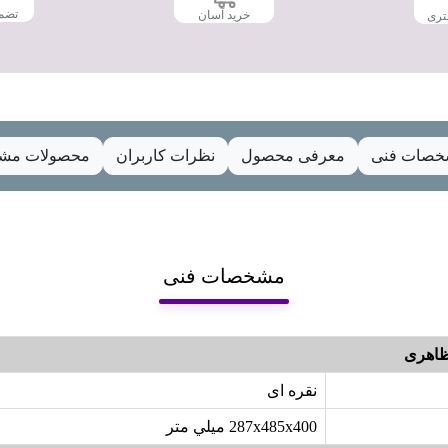
تضم
خرید آسان
تری
صات فنی
معرفی محصول
نظرات کاربران
محصولات مشا
مشخصات فنی
اهری
نقره ای
287x485x400 ميلي‌ متر