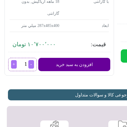
با گارانتی
18 ماهه آریاکیش, بدون
گارانتی
ابعاد
287x485x400 ميلي‌ متر
قیمت:
۱۰٬۷۰۰٬۰۰۰ تومان
مایکروویو
افزودن به سبد خرید
پاناسونیک
مدل
NN-
ST342
عدد
عی کالا و سوالات متداول