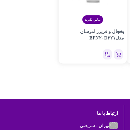
تماس بگیرید
یخچال و فریزر امرسان
مدلBFN۲۰D۳۲۱
ارتباط با ما
تهران - شریعتی