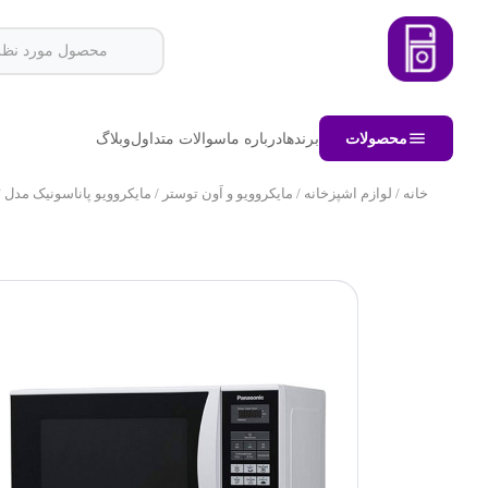
محصولات
برندها
درباره ما
سوالات متداول
وبلاگ
خانه
/
لوازم اشپزخانه
/
مایکروویو و اَون توستر
/ مایکروویو پاناسونیک مدل NN-ST۳۴۲