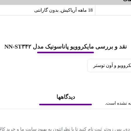
18 ماهه آریاکیش, بدون گارانتی
نقد و بررسی مایکروویو پاناسونیک مدل NN-ST۳۴۲
کروویو و اَون توستر
دیدگاهها
ه نشده است.
دی, پس زودتر ثبت نام کنید تا با نظراتتون به بهبود سایت ما و خرید کا