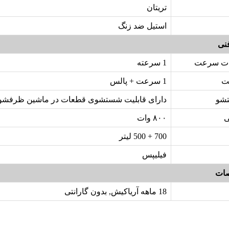
تریتان
استیل ضد زنگ
نی
مات سرعت
1 سرعته
ت
1 سرعت + پالس
تشو
دارای قابلیت شستشوی قطعات در ماشین ظرفشو
ی
۸۰۰ وات
700 + 500 لیتر
فیلیپس
ات
18 ماهه آریاکیش, بدون گارانتی