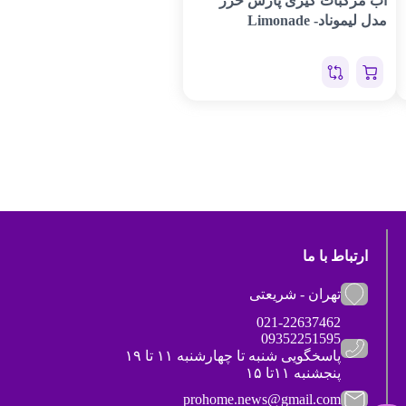
آب مرکبات گیری پارس خزر
مدل لیموناد- Limonade
ارتباط با ما
تهران - شریعتی
021-22637462
09352251595
پاسخگویی شنبه تا چهارشنبه ۱۱ تا ۱۹
پنجشنبه ۱۱تا ۱۵
prohome.news@gmail.com