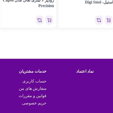
زودپز ۶ لیتری تفال مدل Clipso
ستیل- Digi Steel
Precision
نماد اعتماد
خدمات مشتریان
حساب کاربری
سفارش های من
قوانین و مقررات
حریم خصوصی