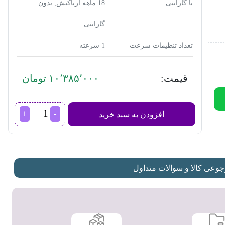
با گارانتی
18 ماهه آریاکیش, بدون
گارانتی
تعداد تنظیمات سرعت
1 سرعته
قیمت:
۱۰٬۳۸۵٬۰۰۰ تومان
مخلوط
افزودن به سبد خرید
کن
اسموتی
ساز
فیلیپس
HR2765
عدد
عی کالا و سوالات متداول