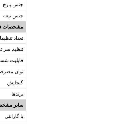
جنس پارچ
جنس تیغه
مشخصات ف
تعداد تنظی
تنظیم سرع
قابلیت شس
توان مصرف
گنجایش
برندها
سایر مشخص
با گارانتی