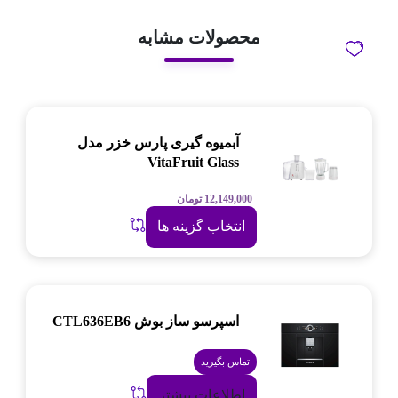
محصولات مشابه
آبمیوه گیری پارس خزر مدل
VitaFruit Glass
12,149,000
تومان
انتخاب گزینه ها
اسپرسو ساز بوش CTL636EB6
تماس بگیرید
اطلاعات بیشتر