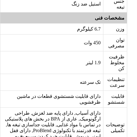
جنس
استیل ضد زنگ
تیغه
مشخصات فنی
وزن
6.7 کیلوگرم
توان
450 وات
مصرفی
ظرفیت
مخلوط
1.9 لیتر
کن
تنظیمات
تک سرعته
سرعت
قابلیت
دارای قابلیت شستشوی قطعات در ماشین
شستشو
ظرفشویی
دارای آسیاب, دارای پایه ضد لغزش, طراحی
ارگونومیک, عاری از BPA در بخش های پلاستیکی
توضیحات
در تماس با مواد غذایی, قابلیت جداسازی تیغه ها,
تکمیلی
تیغه قدرتمند با تکنولوژی ProBlend, دارای قفل
ایمنی درپوش, قابلیت خرد کردن سریع یخ به