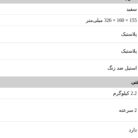
سفید
155 × 160 × 326 میلی‌متر
پلاستیک
پلاستیک
استیل ضد زنگ
نی
2.2 کیلوگرم
2 سرعته
دارد