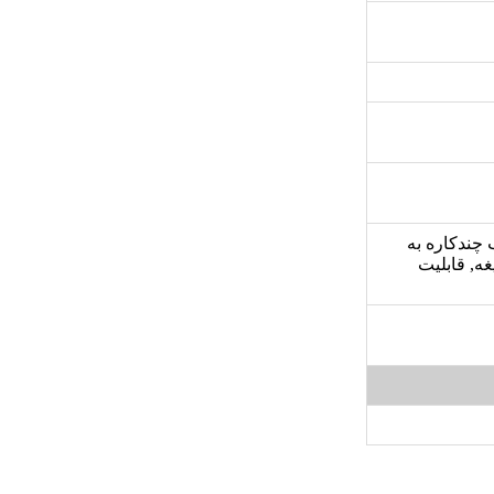
ه, دارای آسیاب چندکاره به
ه, قابلیت