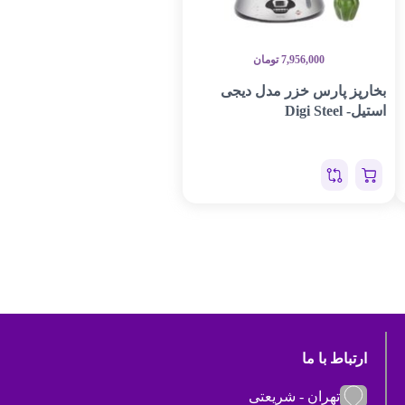
7,956,000
تومان
بخارپز پارس خزر مدل دیجی
استیل- Digi Steel
ارتباط با ما
تهران - شریعتی