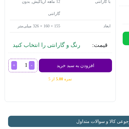
با گارانتی
12 ماهه آریاکیش, بدون
گارانتی
ابعاد
155 × 160 × 326 میلی‌متر
قیمت:
رنگ و گارانتی را انتخاب کنید
مخلوط
افزودن به سبد خرید
کن
فیلیپس
نمره
5.00
از 5
مدل
HR2102
عدد
عی کالا و سوالات متداول