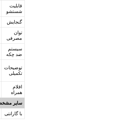
قابلیت
شستشو
گنجایش
توان
مصرفی
سیستم
ضد چکه
توضیحات
تکمیلی
اقلام
همراه
سایر مشخص
با گارانتی