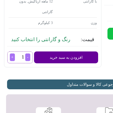
با گارانتی
12 ماهه آریاکیش, بدون
گارانتی
وزن
3 کیلوگرم
قیمت:
رنگ و گارانتی را انتخاب کنید
مخلوط
افزودن به سبد خرید
کن
فیلیپس
HR3652
عدد
عی کالا و سوالات متداول