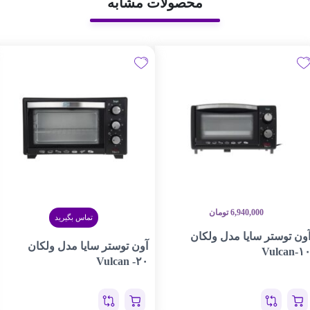
محصولات مشابه
6,940,000
تومان
تماس بگیرید
ون توستر سایا مدل ولکان
آون توستر سایا مدل ولکان
Vulcan-۱
Vulcan -۲۰