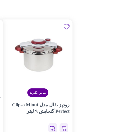
تماس بگیرید
آ
زودپز تفال مدل Clipso Minut
۰
Perfect گنجایش ۹ لیتر