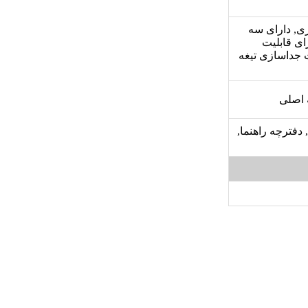
 تیغه 6 پره قابل جداسازی, دارای سه
ای قابلیت
 جداسازی تیغه
 اصلی
 دفترچه راهنما,