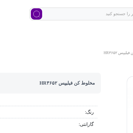
لیپس HR۳۶۵۲
مخلوط کن فیلیپس HR۳۶۵۲
رنگ:
گارانتی: