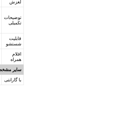
لغزش
توضیحات
تکمیلی
قابلیت
شستشو
اقلام
همراه
سایر مشخص
با گارانتی