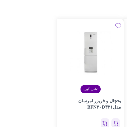
تماس بگیرید
یخچال و فریزر امرسان
مدلBFN۲۰D۳۲۱