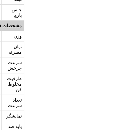
جنس
پارچ
مشخصات ف
وزن
توان
مصرفی
سرعت
چرخش
ظرفیت
مخلوط
کن
تعداد
سرعت
نمایشگر
پایه ضد