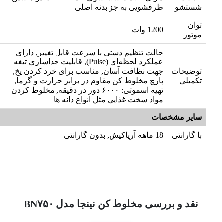
شستشو
ظرفشویی به جز بدنه اصلی
توان
1200 وات
موتور
حالت تنظیم دستی با سرعت‌ قابل تغییر, دارای
عملکرد لحظه‌ای (Pulse), قابلیت جداسازی تیغه
توضیحات
جهت نظافت آسان, مناسب برای خرد کردن یخ,
تکمیلی
پارچ مخلوط کن مقاوم در برابر حرارت و گرما,
تهیه اسموتی: ۶۰۰۰ دور در دقیقه, مخلوط کردن
مواد سخت غذایی مثل انواع دانه ها
سایر مشخصات
با گارانتی
18 ماهه آریاکیش, بدون گارانتی
نقد و بررسی مخلوط کن نینجا مدل BN۷۵۰