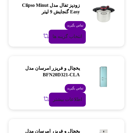
زودپز تفال مدل Clipso Minut
Easy گنجایش 9 لیتر
تماس بگیرید
انتخاب گزینه ها
یخچال و فریزر امرسان مدل
BFN20D321-CLA
تماس بگیرید
اطلاعات بیشتر
یخچال و فریزر امرسان مدل