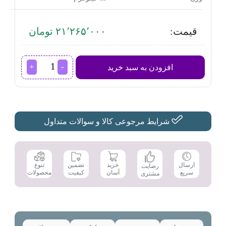
قیمت:
۲۱٬۲۶۵٬۰۰۰ تومان
مینی
افزودن به سبد خرید
واش
جنرال
تکنیک
مدل
SH-
MW
شرایط مرجوعی کالا و سوالات متداول
3820
عدد
تضمین
ارسال
خرید
تنوع
رضایت
کیفیت
سریع
آسان
محصولات
مشتری