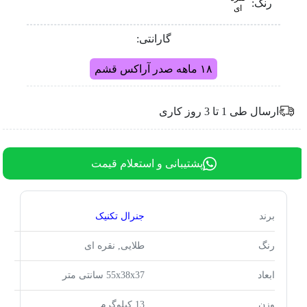
رنگ:
ای
گارانتی:
۱۸ ماهه صدر آراکس قشم
ارسال طی 1 تا 3 روز کاری
پشتیبانی و استعلام قیمت
برند
جنرال تکنیک
رنگ
طلایی, نقره ای
ابعاد
55x38x37 سانتی متر
وزن
13 کیلوگرم