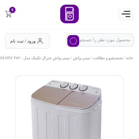
0
ورود / ثبت نام
خانه
/
شستشو و نظافت
/
مینی واش
/ مینی واش جنرال تکنیک مدل SH-MW ۳۸۲۰