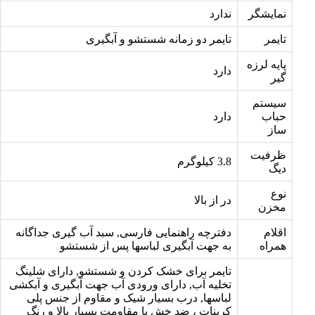
نمایشگر
ندارد
تایمر
تایمر دو زمانه شستشو و آبگیری
پایه لرزه
دارد
گیر
سیستم
حباب
دارد
ساز
ظرفیت
3.8 کیلوگرم
دیگ
نوع
در از بالا
مخزن
اقلام
دفترچه راهنمایی فارسی, سبد آب گیری جداگانه
همراه
به جهت آبگیری لباسها پس از شستشو
تایمر برای خشک کردن و شستشو, دارای شلینگ
تخلیه آب, دارای ورودی آب جهت آبگیری و آبکشی
لباسها, درب بسیار شیک و مقاوم از جنس پلی
کربنات ، ضد خش با مقاومت بسیار بالا و رنگ