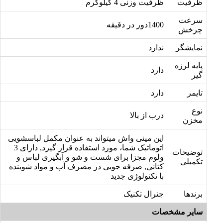
ظرفیت
ظرفیت وزنی 4 کیلوگرم
سرعت
1400دور در دقیقه
چرخش
نمایشگر
ندارد
پایه لرزه
دارد
گیر
تایمر
دارد
نوع
درب از بالا
مخزن
این مینی واش میتواند به عنوان مکمل لباسشویی
اتوماتیک شما، مورد استفاده قرار گیرد, دارای 3
توضیحات
ولوم مجزا برای شست و شو و آبگیری لباس و
تکمیلی
کتانی, صرفه جویی در مصرف آب و مواد شوینده
با تکنولوژی جدید
برندها
جنرال تکنیک
سایر مشخصات