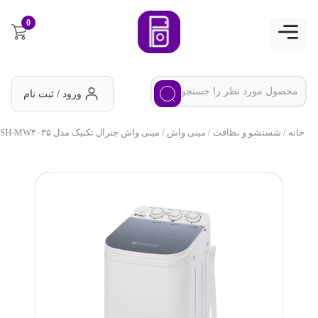
0
ورود / ثبت نام
خانه
/
شستشو و نظافت
/
مینی واش
/ مینی‌ واش جنرال تکنیک مدل SH-MW۴۰۳۵