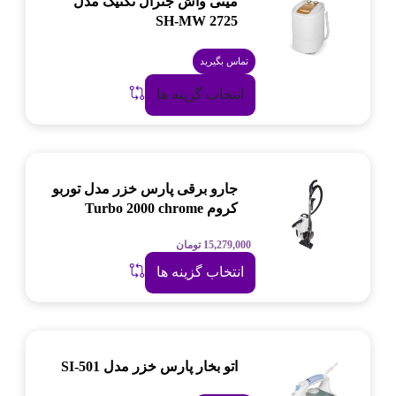
مینی واش جنرال تکنیک مدل
SH-MW 2725
تماس بگیرید
انتخاب گزینه ها
جارو برقی پارس خزر مدل توربو
کروم Turbo 2000 chrome
15,279,000
تومان
انتخاب گزینه ها
اتو بخار پارس خزر مدل SI-501