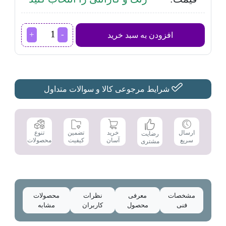
مینی
افزودن به سبد خرید
واش
مادرلی
مدل
SH-
MW27510
عدد
شرایط مرجوعی کالا و سوالات متداول
تضمین
ارسال
خرید
تنوع
رضایت
کیفیت
سریع
آسان
محصولات
مشتری
مشخصات
معرفی
نظرات
محصولات
فنی
محصول
کاربران
مشابه