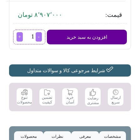
قیمت:
۸٬۹۰۷٬۰۰۰ تومان
مینی
افزودن به سبد خرید
واش
مادرلی
مدل
SH-
MW30520
عدد
شرایط مرجوعی کالا و سوالات متداول
تضمین
ارسال
خرید
تنوع
رضایت
کیفیت
سریع
آسان
محصولات
مشتری
مشخصات
معرفی
نظرات
محصولات