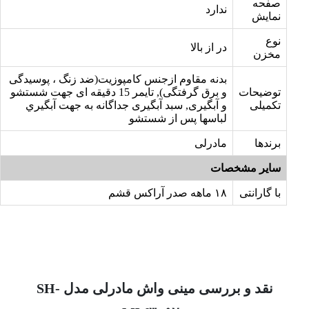
صفحه
ندارد
نمایش
نوع
در از بالا
مخزن
بدنه مقاوم ازجنس کامپوزیت(ضد زنگ ، پوسیدگی
توضیحات
و برق گرفتگی), تايمر 15 دقیقه ای جهت شستشو
تکمیلی
و آبگیری, سبد آبگیری جداگانه به جهت آبگيري
لباسها پس از شستشو
برندها
مادرلی
سایر مشخصات
با گارانتی
۱۸ ماهه صدر آراکس قشم
نقد و بررسی مینی واش مادرلی مدل SH-