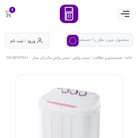
0
ورود / ثبت نام
خانه
/
شستشو و نظافت
/
مینی واش
/ مینی واش مادرلی مدل SH-MW۳۸۸۱۰