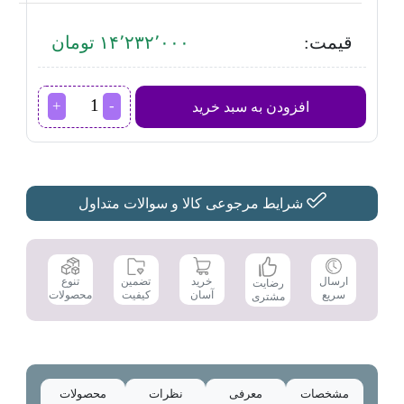
قیمت:
۱۴٬۲۳۲٬۰۰۰ تومان
مینی
افزودن به سبد خرید
واش
مادرلی
مدل
SH-
MW38810
عدد
شرایط مرجوعی کالا و سوالات متداول
تضمین
ارسال
خرید
تنوع
رضایت
کیفیت
سریع
آسان
محصولات
مشتری
مشخصات
معرفی
نظرات
محصولات