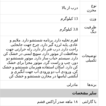
نوع
درب از بالا
مخزن
وزن
13 کیلوگرم
ظرفیت
3.8 کیلوگرم
دیگ
اهرم تخلیه دارد, برنامه شستشو دارد. ملایم و
عادی, پایه لرزه گیر دارد, چرخ جهت جابجایی
راحت دارد, درب فنر دار دارد, رله حرارتی جهت
محافظت از موتور دارد, سویچ ایمنی در خشک کن
توضیحات
دارد, سیستم حباب ساز دارد, موتور شستشو دو
تکمیلی
دور، چپ و راست گرد, موتور مجزا برای خشک
کن دارد. امکان استفاده همزمان شستشو و خشک
کن, ورودی آب دو ورودی آب جهت آبگیری و
آبکشی لباسها در مخازن شستشو و خشک کن
برندها
مادرلی
سایر مشخصات
با گارانتی
۱۸ ماهه صدر آراکس قشم