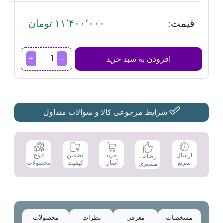
قیمت:
۱۱٬۴۰۰٬۰۰۰ تومان
همزن
افزودن به سبد خرید
کاسه
دار
بوش
MFQ36460
عدد
شرایط مرجوعی کالا و سوالات متداول
تضمین
ارسال
خرید
تنوع
رضایت
کیفیت
سریع
آسان
محصولات
مشتری
مشخصات
معرفی
نظرات
محصولات