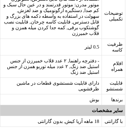
موتور مدرن: موتور قدرتمند و در عین حال سبک و
کم صدا, دستگیره ارگونومیک و ضد لغزش,
توضیحات
سهولت در استفاده به واسطه دکمه های بزرگ و
تکمیلی
قابل دسترس, قابلیت کاسه چرخان, قابلیت نصب
گوشتکوب برقی, کمه جدا کردن میله همزن و
قلاب خمیرزن
ظرفیت
0.5 لیتر
کاسه
- دفترچه راهنما, ۲ عدد قلاب خمیرزن از جنس
اقلام
استیل ضد زنگ, ۲ عدد میله توربو همزن از جنس
همراه
استیل ضد زنگ
قابلیت
دارای قابلیت شستشوی قطعات در ماشین
شستشو
ظرفشویی
برندها
بوش
سایر مشخصات
با گارانتی
18 ماهه آریا کیش, بدون گارانتی