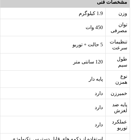
مشخصات فنی
وزن
1.9 کیلوگرم
توان
450 وات
مصرفی
تنظیمات
5 حالت + توربو
سرعت
طول
120 سانتی متر
سیم
نوع
پایه دار
همزن
خمیرزن
دارد
پایه ضد
دارد
لغزش
عملکرد
دارد
توربو
استفاده از دکمه های قابل دسترس, تکنولوژی