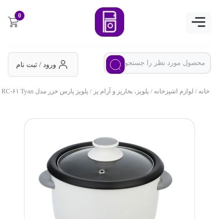
0
ورود / ثبت نام
خانه
/
لوازم اشپزخانه
/
پلوپز، بخارپز و آرام پز
/ پلوپز پارس خزر مدل RC-۶۱ Tyan