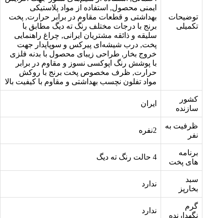
ایمنی محصول, استفاده از مواد پلاستیکی
توضیحات
بهداشتی و قطعات مقاوم در برابر حرارت, پخت
تکمیلی
برنج با درجات مختلف رنگ ته دیگ مطابق با
سلیقه و ذائقه مشتریان ایرانی, چراغ راهنمایی
پخت, درب شیشه‌ای پیرکس و سوپاپدار جهت
خروج بخار, طراحی زیبای محصول با بدنه فلزی
با پوشش رنگ اپوکسی نسوز و مقاوم در برابر
حرارت, ظرف مخصوص پخت برنج با روکش
مواد تفلون نچسب بهداشتی و مقاوم با کیفیت بالا
کشور
ایران
سازنده
ظرفیت به
2نفره
نفر
برنامه
4 حالت رنگ ته دیگ
های پخت
سبد
ندارد
بخارپز
گرم
ندارد
نگهدارنده