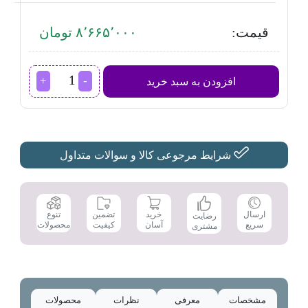
قیمت:
۸٬۶۶۵٬۰۰۰ تومان
پلوپز
افزودن به سبد خرید
پارس
خزر
مدل
RC-
61
Tyan
شرایط مرجوعی کالا و سوالات متداول
عدد
تضمین
ارسال
خرید
تنوع
رضایت
کیفیت
سریع
آسان
محصولات
مشتری
مشخصات
معرفی
نظرات
محصولات