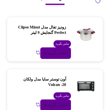
زودپز تفال مدل Clipso Minut
Perfect گنجایش 9 لیتر
تماس بگیرید
انتخاب گزینه ها
آون توستر سایا مدل ولکان
Vulcan -20
تماس بگیرید
انتخاب گزینه ها