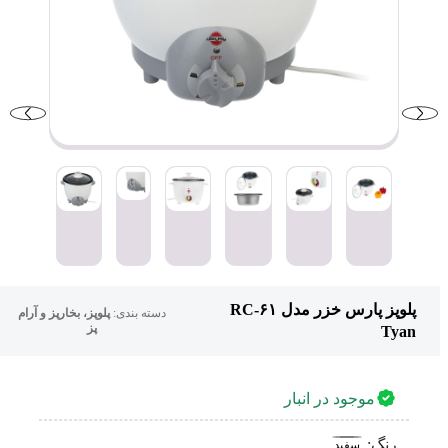
پلوپز پارس خزر مدل RC-۶۱
دسته بندی:
پلوپز، بخارپز و آرام
پز
Tyan
موجود در انبار
رنگ:
سفید