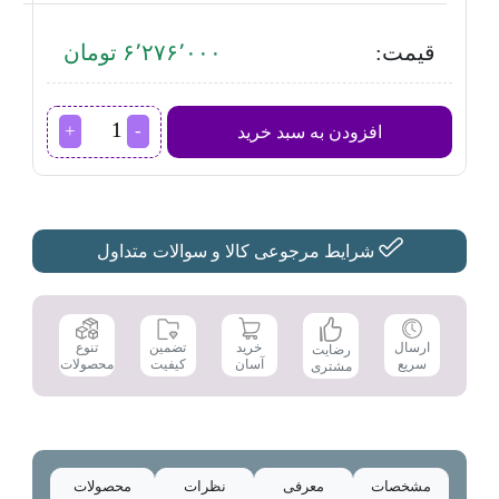
قیمت:
۶٬۲۷۶٬۰۰۰ تومان
پنکه
افزودن به سبد خرید
رومیزی
پارس
خزر
مدل
RIMA-
FDS
شرایط مرجوعی کالا و سوالات متداول
بدون
کنترل
عدد
تضمین
ارسال
خرید
تنوع
رضایت
کیفیت
سریع
آسان
محصولات
مشتری
مشخصات
معرفی
نظرات
محصولات