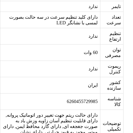
تایمر
ندارد
تعداد
دارای کلید تنظیم سرعت در سه حالت بصورت
سرعت
لمسی با نشانگر LED
تنظیم
ندارد
ارتفاع
توان
60 وات
مصرفی
ریموت
ندارد
کنترل
کشور
ایران
سازنده
شناسه
6260455729985
کالا
دارای حالت ریتم جهت تغییر دور اتوماتیک پروانه,
دارای قابلیت تنظیم آسان زاویه وزش باد به
توضیحات
صورت جغجغه ای, دارای گارد محافظ ایمن, دارای
تکمیلی
موتور مجهز به فیوز حرارتی, دارای نشان