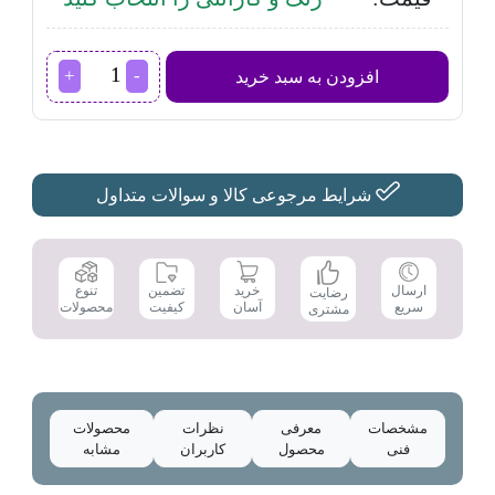
پنکه
افزودن به سبد خرید
مایدیا
مدل
FS40-
17LR
عدد
شرایط مرجوعی کالا و سوالات متداول
تضمین
ارسال
خرید
تنوع
رضایت
کیفیت
سریع
آسان
محصولات
مشتری
مشخصات
معرفی
نظرات
محصولات
فنی
محصول
کاربران
مشابه