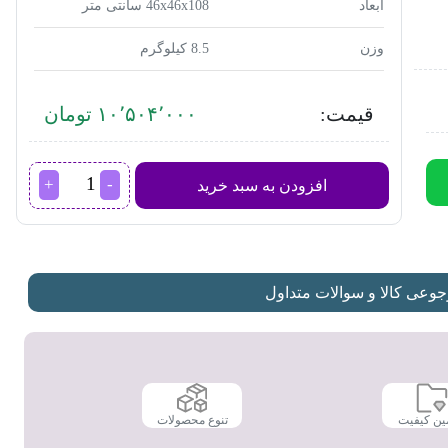
ابعاد
46x46x108 سانتی متر
وزن
8.5 کیلوگرم
قیمت:
۱۰٬۵۰۴٬۰۰۰ تومان
پنکه
افزودن به سبد خرید
پارس
خزر
مدل
4070R
عدد
عی کالا و سوالات متداول
ین کیفیت
تنوع محصولات