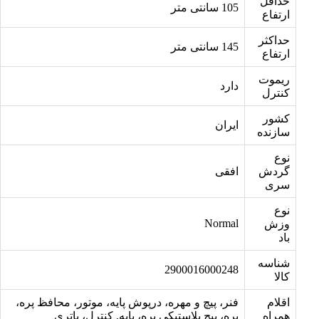
حداقل
105 سانتی متر
ارتفاع
حداکثر
145 سانتی متر
ارتفاع
ریموت
دارد
کنترل
کشور
ایران
سازنده
نوع
گردش
افقی
سری
نوع
Normal
وزش
باد
شناسه
2900016000248
کالا
اقلام
فنر، پیچ و مهره، درپوش پایه، موتور، محافظ پره،
همراه
پره، پیچ پلاستیکی پره، پایه, کنترل، باتری