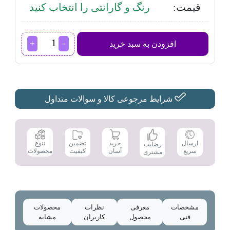
قیمت:
رنگ و گارانتی را انتخاب کنید
چای
افزودن به سبد خرید
ساز
وینسنت
مدل
TM3222
عدد
شرایط مرجوعی کالا و سوالات متداول
تضمین
ارسال
خرید
تنوع
رضایت
کیفیت
سریع
آسان
محصولات
مشتری
مشخصات
معرفی
نظرات
محصولات
فنی
محصول
کاربران
مشابه