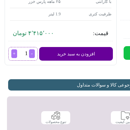
با گارانتی
۲۵ ماهه پارس خزر
ظرفیت کتری
1.9 لیتر
قیمت:
۴٬۴۱۵٬۰۰۰ تومان
چای
افزودن به سبد خرید
ساز
پارس
خزر
مدل
TM-
3000SP
عی کالا و سوالات متداول
عدد
ین کیفیت
تنوع محصولات