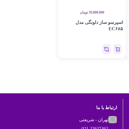
39,800,000
تومان
اسپرسو ساز دلونگی مدل
EC۶۸۵
ارتباط با ما
تهران - شریعتی
021-22637462