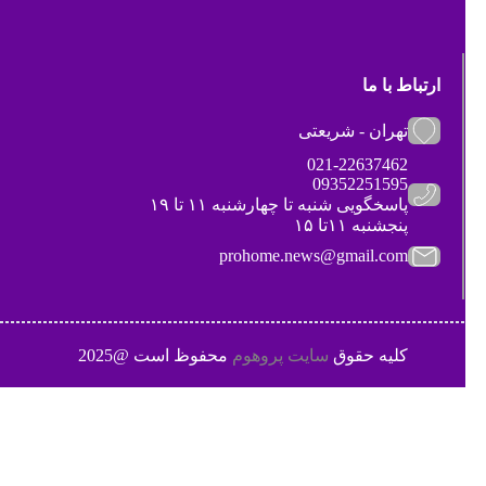
ارتباط با ما
تهران - شریعتی
021-22637462
09352251595
پاسخگویی شنبه تا چهارشنبه ۱۱ تا ۱۹
پنجشنبه ۱۱تا ۱۵
prohome.news@gmail.com
کلیه حقوق
سایت پروهوم
محفوظ است @2025