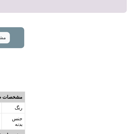
مشخ
مشخصات ظ
رنگ
جنس
بدنه