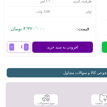
ظرفیت کتری
1.7 لیتر
توان
2200 وات
قیمت:
۴٬۳۲۰٬۰۰۰ تومان
کتری
افزودن به سبد خرید
برقی
وگاترونیکس
مدل
VE-
205
عدد
عی کالا و سوالات متداول
ین کیفیت
تنوع محصولات