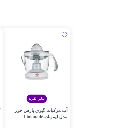
تماس بگیرید
پ
آب مرکبات گیری پارس خزر
مدل لیموناد- Limonade