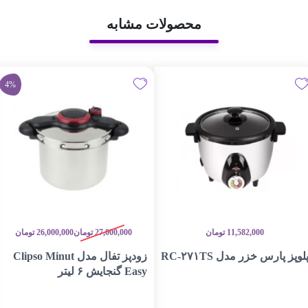
محصولات مشابه
4%
11,582,000
تومان
27,000,000
تومان
26,000,000
تومان
لوپز پارس خزر مدل RC-۲۷۱TS
زودپز تفال مدل Clipso Minut
Easy گنجایش ۶ لیتر