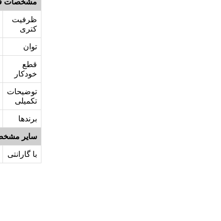
مشخصات ف
ظرفیت
کتری
توان
قطع
خودکار
توضیحات
تکمیلی
برندها
سایر مشخص
با گارانتی