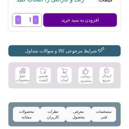
کولر
افزودن به سبد خرید
گازی
اینورتر
جی
پلاس
GAC-
TM30JN1
شرایط مرجوعی کالا و سوالات متداول
عدد
تضمین
ارسال
خرید
تنوع
رضایت
کیفیت
سریع
آسان
محصولات
مشتری
مشخصات
معرفی
نظرات
محصولات
فنی
محصول
کاربران
مشابه