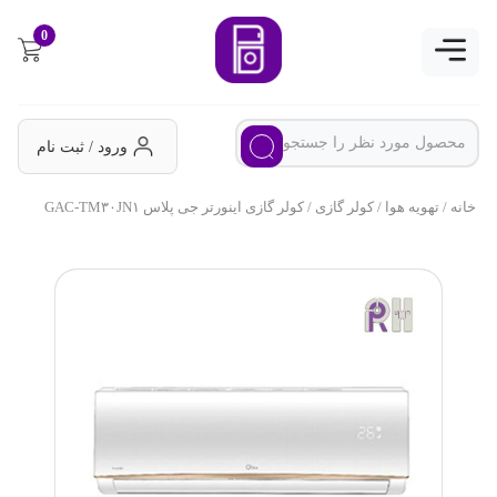
0
ورود / ثبت نام
خانه
/
تهویه هوا
/
کولر گازی
/ کولر گازی اینورتر جی پلاس GAC-TM۳۰JN۱