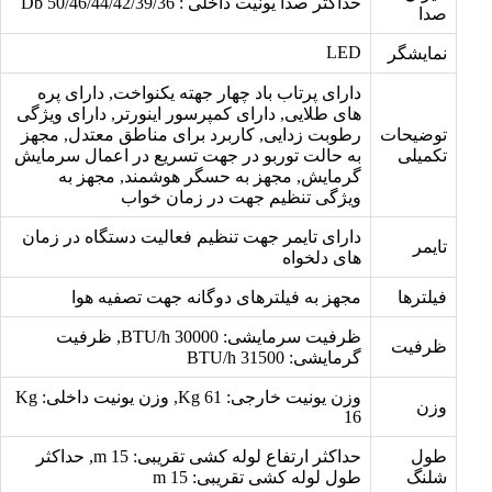
حداکثر صدا یونیت داخلی : Db 50/46/44/42/39/36
صدا
LED
نمایشگر
دارای پرتاب باد چهار جهته یکنواخت, دارای پره
های طلایی, دارای کمپرسور اینورتر, دارای ویژگی
توضیحات
رطوبت زدایی, کاربرد برای مناطق معتدل, مجهز
تکمیلی
به حالت توربو در جهت تسریع در اعمال سرمایش
گرمایش, مجهز به حسگر هوشمند, مجهز به
ویژگی تنظیم جهت در زمان خواب
دارای تایمر جهت تنظیم فعالیت دستگاه در زمان
تایمر
های دلخواه
فیلترها
مجهز به فیلترهای دوگانه جهت تصفیه هوا
ظرفیت سرمایشی: BTU/h 30000, ظرفیت
ظرفیت
گرمایشی: BTU/h 31500
وزن یونیت خارجی: Kg 61, وزن یونیت داخلی: Kg
وزن
16
طول
حداکثر ارتفاع لوله کشی تقریبی: m 15, حداکثر
شلنگ
طول لوله کشی تقریبی: m 15