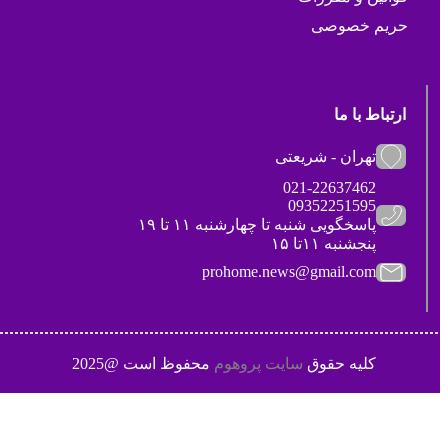
حریم خصوصی
ارتباط با ما
تهران - شریعتی
021-22637462
09352251595
پاسخگویی شنبه تا چهارشنبه ۱۱ تا ۱۹
پنجشنبه ۱۱تا ۱۵
prohome.news@gmail.com
کلیه حقوق
سایت پروهوم
محفوظ است @2025