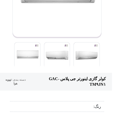
کولر گازی اینورتر جی پلاس GAC-
دسته بندی:
تهویه
هوا
TM۹JN۱
رنگ: