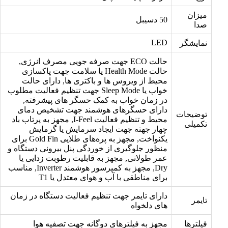
میزان
50 دسیبل
صدا
LED
نمایشگر
حالت ECO جهت صرفه جویی مصرف انرژی,
حالت Health Mode یا سلامت جهت پاکسازی
محیط از ویروس ها و باکتری ها, دارای حالت
خواب یا Sleep Mode جهت تنظیم فعالیت مطلوب
در زمان خواب به کمک حسگر های پیشرفته,
دارای حسگرهای هوشمند جهت تشخیص دمای
توضیحات
محیط و تنظیم فعالیت I-Feel, مجهز به پرتاب باد
تکمیلی
چهار جهته جهت ایجاد سرمایش یا گرمایش
یکنواخت, مجهز به پره‌های طلایی Gold Fin برای
منظور جلوگیری از خوردگی پنل بیرونی دستگاه و
عمر طولانی, مجهز به قابلیت رطوبت زدایی یا
Dry, مجهز به کمپرسور هوشمند Inverter, مناسب
برای مناطقی با آب و هوای معتدل یا T1
دارای تایمر جهت تنظیم فعالیت دستگاه در زمان
تایمر
های دلخواه
فیلترها
مجهز به فیلترهای دوگانه جهت تصفیه هوا