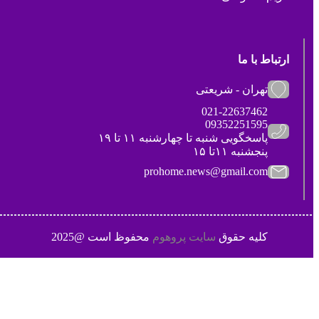
ارتباط با ما
تهران - شریعتی
021-22637462
09352251595
پاسخگویی شنبه تا چهارشنبه ۱۱ تا ۱۹
پنجشنبه ۱۱تا ۱۵
prohome.news@gmail.com
کلیه حقوق
سایت پروهوم
محفوظ است @2025