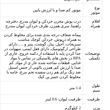
نوع
موتور كم صدا و با لرزش پايين
موتور
اقلام
درب پوش مخزن خردکن و لیوان مدرج, دفترچه
همراه
راهنما, سری همزن, ظرف خردکن, لیوان مندرج
پیمانه شفاف درجه بندی شده برای مخلوط کردن
به همراه درپوش, خردکن کوچک مناسب
سبزیجات، آجیل، پیاز، گوشت، پنیر و …, دارای
طراحی ارگونومیک, دارای قفل ایمنی, سهولت در
توضیحات
جدا كردن پايه با استفاده از دكمه خروج, عاری از
تکمیلی
BPA در بخش های پلاستیکی در تماس با مواد
غذایی, قطعات ساخته شده عار ی از مواد, کم
صدا با لرزش کم, همزن بالونی از جنس استیل
ضد زنگ برای هم زدن سفیده تخم مرغ، خامه یا
مخلوط کردن خمیر پن کیک
طول
1.4 متر
سیم
ظرفیت
ظرفیت لیوان: 0.6 لیتر
وزن
2 کیلوگرم