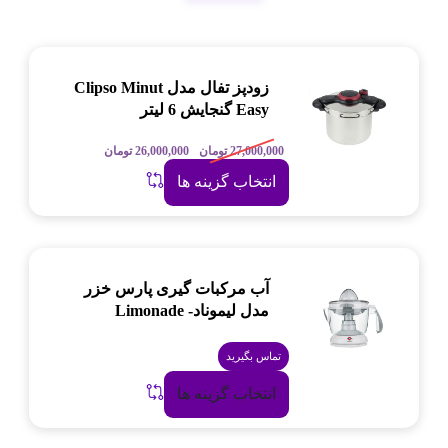
زودپز تفال مدل Clipso Minut
Easy گنجایش 6 لیتر
27,000,000
تومان
26,000,000
تومان
انتخاب گزینه ها
آب مرکبات گیری پارس خزر
مدل لیموناد- Limonade
تماس بگیرید
انتخاب گزینه ها