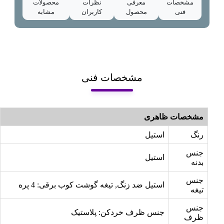
مشخصات
معرفی
نظرات
محصولات
فنی
محصول
کاربران
مشابه
مشخصات فنی
مشخصات ظاهری
رنگ
استیل
جنس
استیل
بدنه
جنس
استیل ضد زنگ, تیغه گوشت کوب برقی: 4 پره
تیغه
جنس
جنس ظرف خردکن: پلاستیک
ظرف