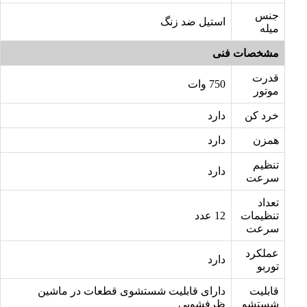
جنس
استیل ضد زنگ
میله
مشخصات فنی
قدرت
750 وات
موتور
خرد کن
دارد
همزن
دارد
تنظیم
دارد
سرعت
تعداد
تنظیمات
12 عدد
سرعت
عملکرد
دارد
توربو
قابلیت
دارای قابلیت شستشوی قطعات در ماشین
شستشو
ظرفشویی