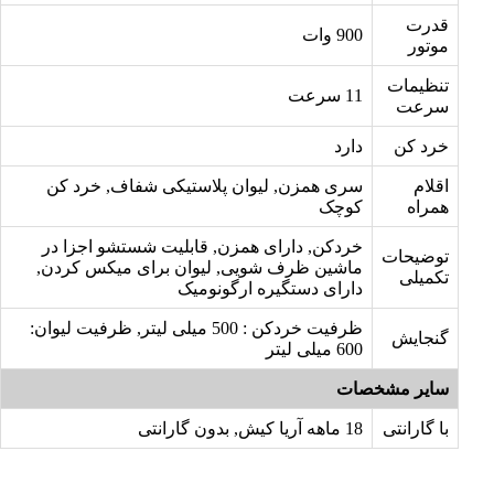
قدرت
900 وات
موتور
تنظیمات
11 سرعت
سرعت
خرد کن
دارد
اقلام
سری همزن, لیوان پلاستیکی شفاف, خرد کن
همراه
کوچک
خردکن, دارای همزن, قابلیت شستشو اجزا در
توضیحات
ماشین ظرف شویی, لیوان برای میکس کردن,
تکمیلی
دارای دستگیره ارگونومیک
ظرفیت خردکن : 500 میلی لیتر, ظرفیت لیوان:
گنجایش
600 میلی لیتر
سایر مشخصات
با گارانتی
18 ماهه آریا کیش, بدون گارانتی