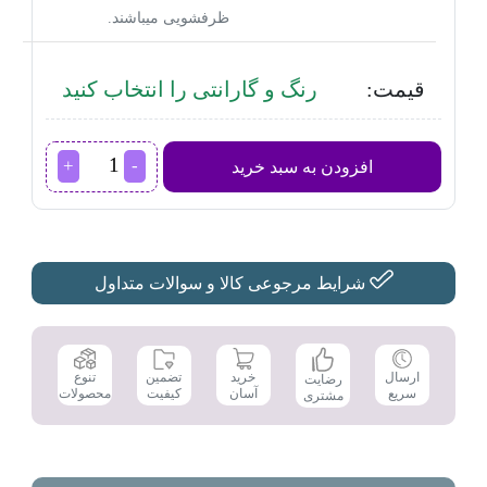
ظرفشویی میباشند.
قیمت:
رنگ و گارانتی را انتخاب کنید
گوشت
افزودن به سبد خرید
کوب
برقی
براون
مدل
MQ
3135
شرایط مرجوعی کالا و سوالات متداول
عدد
تضمین
ارسال
خرید
تنوع
رضایت
کیفیت
سریع
آسان
محصولات
مشتری