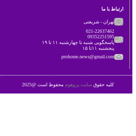
ارتباط با ما
تهران - شریعتی
021-22637462
09352251595
پاسخگویی شنبه تا چهارشنبه ۱۱ تا ۱۹
پنجشنبه ۱۱تا ۱۵
prohome.news@gmail.com
کلیه حقوق
سایت پروهوم
محفوظ است @2025