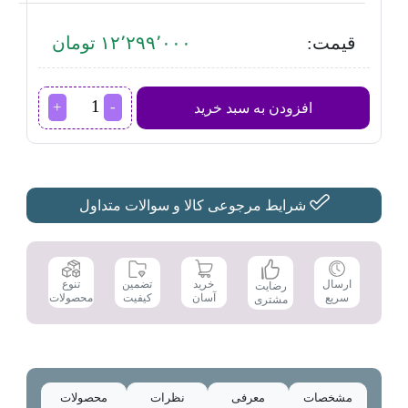
قیمت:
۱۲٬۲۹۹٬۰۰۰ تومان
گوشت
افزودن به سبد خرید
کوب
برقی
براون
مدل
MQ
5200
شرایط مرجوعی کالا و سوالات متداول
عدد
تضمین
ارسال
خرید
تنوع
رضایت
کیفیت
سریع
آسان
محصولات
مشتری
مشخصات
معرفی
نظرات
محصولات