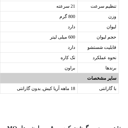
تنظیم سرعت
21 سرعته
وزن
800 گرم
لیوان
دارد
حجم لیوان
600 میلی لیتر
قابلیت شستشو
دارد
نحوه عملکرد
تک کاره
برندها
براون
سایر مشخصات
با گارانتی
18 ماهه آریا کیش, بدون گارانتی
نقد و بررسی گوشت کوب برقی براون مدل MQ