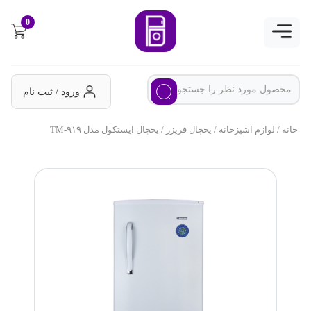
0
ورود / ثبت نام
خانه
/
لوازم اشپزخانه
/
یخچال فریزر
/ یخچال ایستکول مدل TM-۹۱۹