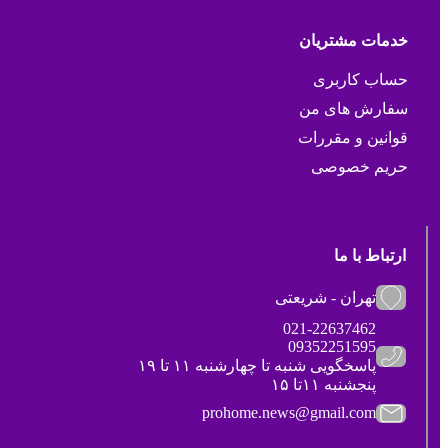
خدمات مشتریان
حساب کاربری
سفارش های من
قوانین و مقررات
حریم خصوصی
ارتباط با ما
تهران - شریعتی
021-22637462
09352251595
پاسخگویی شنبه تا چهارشنبه ۱۱ تا ۱۹
پنجشنبه ۱۱تا ۱۵
prohome.news@gmail.com