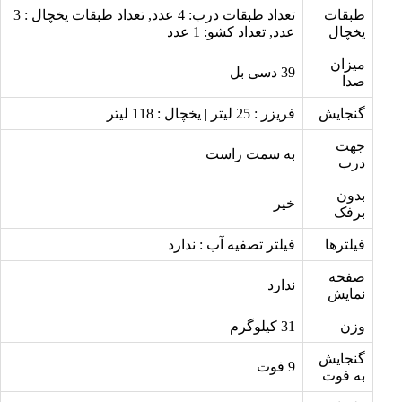
طبقات
تعداد طبقات درب: 4 عدد, تعداد طبقات یخچال : 3
یخچال
عدد, تعداد کشو: 1 عدد
میزان
39 دسی بل
صدا
گنجایش
فریزر : 25 لیتر | یخچال : 118 لیتر
جهت
به سمت راست
درب
بدون
خیر
برفک
فیلترها
فیلتر تصفیه آب : ندارد
صفحه
ندارد
نمایش
وزن
31 کیلوگرم
گنجایش
9 فوت
به فوت