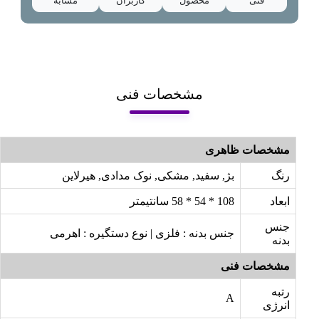
فنی
محصول
کاربران
مشابه
مشخصات فنی
مشخصات ظاهری
رنگ
بژ, سفید, مشکی, نوک مدادی, هیرلاین
ابعاد
108 * 54 * 58 سانتیمتر
جنس
جنس بدنه : فلزی | نوع دستگیره : اهرمی
بدنه
مشخصات فنی
رتبه
A
انرژی