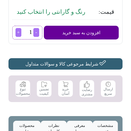
قیمت:
رنگ و گارانتی را انتخاب کنید
یخچال
افزودن به سبد خرید
ایستکول
مدل
TM-
919
عدد
شرایط مرجوعی کالا و سوالات متداول
تضمین
ارسال
خرید
تنوع
رضایت
کیفیت
سریع
آسان
محصولات
مشتری
مشخصات
معرفی
نظرات
محصولات