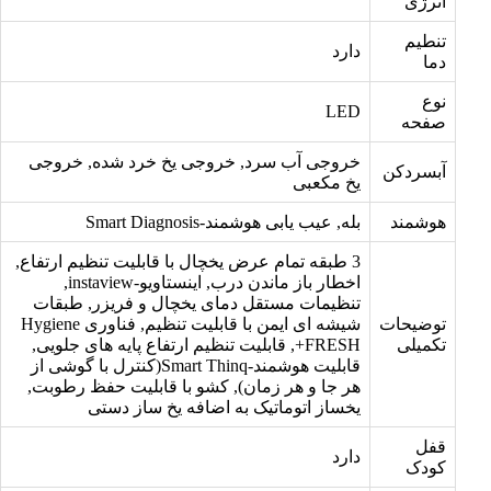
انرژی
تنطیم
دارد
دما
نوع
LED
صفحه
خروجی آب سرد, خروجی یخ خرد شده, خروجی
آبسردکن
یخ مکعبی
هوشمند
بله, عیب یابی هوشمند-Smart Diagnosis
3 طبقه تمام عرض یخچال با قابلیت تنظیم ارتفاع,
اخطار باز ماندن درب, اینستاویو-instaview,
تنظیمات مستقل دمای یخچال و فریزر, طبقات
توضیحات
شیشه ای ایمن با قابلیت تنظیم, فناوری Hygiene
تکمیلی
FRESH+, قابلیت تنظیم ارتفاع پایه های جلویی,
قابلیت هوشمند-Smart Thinq(کنترل با گوشی از
هر جا و هر زمان), کشو با قابلیت حفظ رطوبت,
یخساز اتوماتیک به اضافه یخ ساز دستی
قفل
دارد
کودک