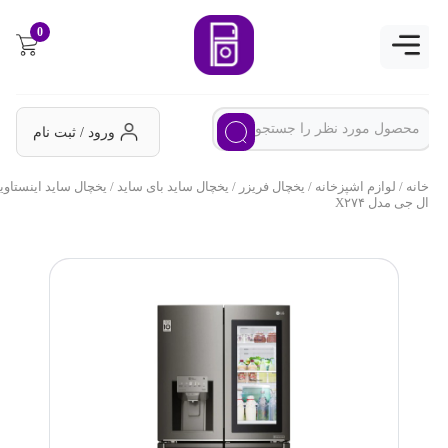
0
ورود / ثبت نام
خانه
/
لوازم اشپزخانه
/
یخچال فریزر
/
یخچال ساید بای ساید
/ یخچال ساید اینستاویو
ال جی مدل X۲۷۴