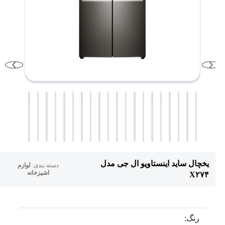
یخچال ساید اینستاویو ال جی مدل
دسته بندی:
لوازم
اشپزخانه
X۲۷۴
رنگ: