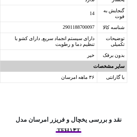
گنجایش به
14
فوت
2901188700097
شناسه کالا
توضیحات
دارای سیستم انجماد سریع, دارای کشو با
تکمیلی
تنظیم دما و رطوبت
بدون برفک
خیر
سایر مشخصات
با گارانتی
۳۶ ماهه امرسان
نقد و بررسی یخچال و فریزر امرسان مدل
TFH۱۴T