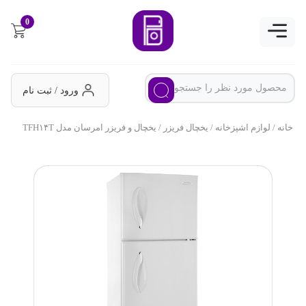
0
ورود / ثبت نام
خانه
/
لوازم اشپزخانه
/
یخچال فریزر
/ یخچال و فریزر امرسان مدل TFH۱۴T