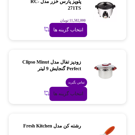
پلوپز پارس خزر مدل RC-
271TS
11,582,000
تومان
انتخاب گزینه ها
زودپز تفال مدل Clipso Minut
Perfect گنجایش 9 لیتر
تماس بگیرید
انتخاب گزینه ها
رشته کن مدل Fresh Kitchen