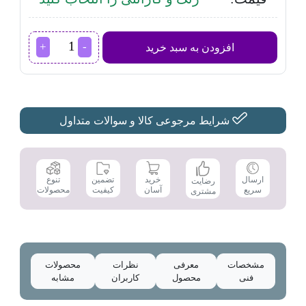
یخچال
افزودن به سبد خرید
و
فریزر
امرسان
مدل
TFH14T
عدد
شرایط مرجوعی کالا و سوالات متداول
تضمین
ارسال
خرید
تنوع
رضایت
کیفیت
سریع
آسان
محصولات
مشتری
مشخصات
معرفی
نظرات
محصولات
فنی
محصول
کاربران
مشابه