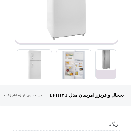
یخچال و فریزر امرسان مدل TFH۱۴T
دسته بندی:
لوازم اشپزخانه
رنگ: