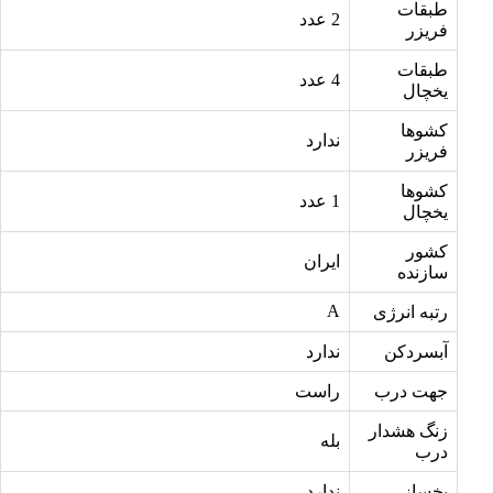
طبقات
2 عدد
فریزر
طبقات
4 عدد
یخچال
کشوها
ندارد
فریزر
کشوها
1 عدد
یخچال
کشور
ایران
سازنده
A
رتبه انرژی
آبسردکن
ندارد
جهت درب
راست
زنگ هشدار
بله
درب
یخساز
ندارد