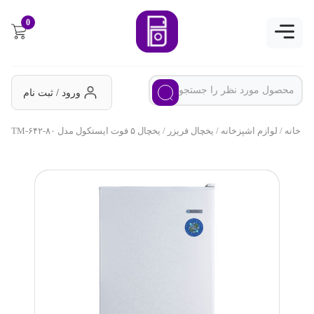
0
ورود / ثبت نام
خانه
/
لوازم اشپزخانه
/
یخچال فریزر
/ یخچال ۵ فوت ایستکول مدل TM-۶۴۲-۸۰