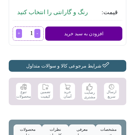
قیمت:
رنگ و گارانتی را انتخاب کنید
یخچال
افزودن به سبد خرید
5
فوت
ایستکول
مدل
TM-
642-
شرایط مرجوعی کالا و سوالات متداول
80
عدد
تضمین
ارسال
خرید
تنوع
رضایت
کیفیت
سریع
آسان
محصولات
مشتری
مشخصات
معرفی
نظرات
محصولات