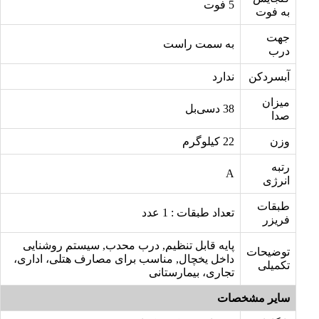
5 فوت
به فوت
جهت
به سمت راست
درب
آبسردکن
ندارد
میزان
38 دسی‌بل
صدا
وزن
22 کیلوگرم
رتبه
A
انرژی
طبقات
تعداد طبقات : 1 عدد
فریزر
پایه قابل تنظیم, درب محدب, سیستم روشنایی
توضیحات
داخل یخچال, مناسب برای مصارف هتلی، اداری،
تکمیلی
تجاری، بیمارستانی
سایر مشخصات