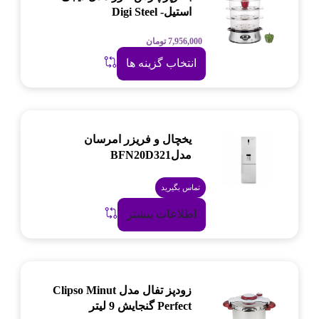
استیل- Digi Steel
7,956,000
تومان
انتخاب گزینه ها
یخچال و فریزر امرسان
مدلBFN20D321
تماس بگیرید
اطلاعات بیشتر
زودپز تفال مدل Clipso Minut
Perfect گنجایش 9 لیتر