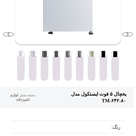
یخچال ۵ فوت ایستکول مدل
دسته بندی:
لوازم
اشپزخانه
TM-۶۴۲-۸۰
رنگ: