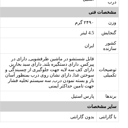
درب
مشخصات فنی
وزن
۲۴۹۰ گرم
گنجایش
4.5 لیتر
کشور
ایران
سازنده
قابل شستشو در ماشین ظرفشویی, دارای در
پیرکس, دارای دستگیره بلند, دارای سبد بخارپز,
توضیحات
دارای کف سه لایه جهت جلوگیری از چسبندگی و
تکمیلی
سوختن غذا, دارای نشان روی درب بمنظور آسان
باز و بسته نمودن درب, سه سیستم تخلیه فشار
جهت تامین حداکثر ایمنی
برندها
پارس استیل
سایر مشخصات
با گارانتی
بدون گارانتی