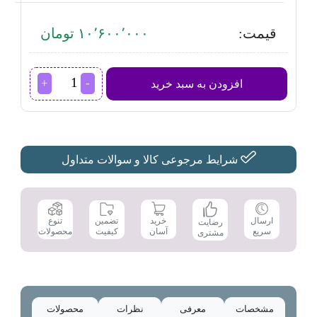
قیمت:
۱۰٬۶۰۰٬۰۰۰ تومان
زودپز
افزودن به سبد خرید
پارس
استیل
مدل
کف
سه
لایه
شرایط مرجوعی کالا و سوالات متداول
گنجایش
4.5
ليتر
عدد
تضمین
ارسال
خرید
تنوع
رضایت
کیفیت
سریع
آسان
محصولات
مشتری
مشخصات
معرفی
نظرات
محصولات