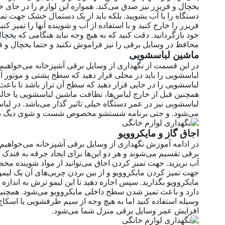
یخچال و فریزر نیز صدق می‌کند. همواره این لوازم را در جای خ
دستگاه را با آب بشویید. بلکه باید از یک دستمال خشک جهت تم
فریزر را خارج کنید و با استفاده از آب و شوینده آنها را تمیز
خود بازگردانید. دقت کنید که به هیچ وجه نباید هنگامی که یخچ
محافظ در وسایل برقی را نیز فراموش نکنید و حتما یخچال و ف
ماشین لباسشویی
در این قسمت از نگهداری از وسایل برقی آشپزخانه می‌خواهیم
لباسشویی را باید در محلی قرار دهید که سطح پشتی و موتور آ
لباسشویی را در جایی قرار دهید که سطح آن تراز باشد تا باع
همچنین قبل از خارج لباس‌ها، نظافت ماشین لباسشویی یا خالی 
لباسشویی نیز در عمر دستگاه خیلی تاثیر گذار می‌باشد. در ل
می‌شود. و حتی برنامه شستشو مخصوص شست و شوی دیگ دا
اجاق گاز و مایکروویو
در ادامه آموزش نگهداری از وسایل برقی آشپزخانه می‌خواهیم به
برقی تقسیم می‌شوند و هر دو این‌ها برای ایجاد جرقه به فندک
آب نریزید. جهت تمیز کردن اجاق می‌توانید از مواد شوینده م
جهت تمیز کردن مایکروویو و از بین بردن چربی‌های آن یک لی
دارد و باعث تمیز شدن سطح داخلی مایکروویو می‌شود. همچنین م
وسیله استفاده کنید اما به هیچ وجه از سیم ظرفشویی یا اسکاچ
افزایش عمر وسایل برقی منزل شما می‌شود.