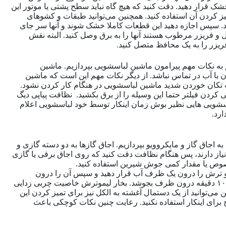
شک قرار دهید. دقت کنید که هیچ گاه نباید سطح پشتی یا موتور این
یز کردن آن استفاده کنید. همچنین می‌توانید طبقات و کشوهای
 کنید. سپس اجازه دهید این قطعات کاملا خشک شوند و آنها سر جای
ال و فریزر مرطوب هستند آنها را به برق وصل کنید. البته نقش
ریزر را به یک محافظ متصل کنید.
 به نکات مهم پیرامون ماشین لباسشویی بپردازیم. ماشین
ن با آب در تماس نباشد. از دیگر نکات مهم این است که ماشین
ث تکان خوردن شدید ماشین لباسشویی در هنگام کار کردن نشود.
کردن فیلتر حتما این وسیله را از برق بکشید. نظافت پیاپی دیگ
باسشویی هایی نظیر بوش زمان اینکار توسط خود لباسشویی اعلام
رد.
 اجاق گاز و مایکروویو بپردازیم. اجاق گازها به دو دسته گازی و
 نیاز دارند، پس هنگام نظافت دقت کنید که روی اجاق برقی یا گازی
خصوص یا مقدار کمی جوش شیرین استفاده کنید.
مو ترش را درون یک ظرف آب قرار دهید و سپس آن را درون
مایکروویو بگذارید. سپس اجازه دهید تا این لیمو ترش به اندازه ۱۰ دقیقه درون ظرف بجوشد. بخار لیموترش خاصیت چربی زدایی
ی‌توانید از یک دستمال آغشته به الکل نیز برای تمیز کردن این
 برای اینکار استفاده نکنید. رعایت چنین نکات کوچکی باعث