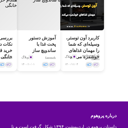
کاربرد آون توستر،
آموزش دستور
بررسی 
وسیله‌ای که شما
پخت غذا با
نکات در
را مهمان غذاهای
ساندویچ ساز
خرید ق
mohamad ali
خوشمزه می‌کند
خانگی
وبلاگ
وبلاگ
fatemeh
fatemeh
zakeri
۱۴۰۰/۱۰/۰۱
۱۴۰۰/۱۱/۰۴
0
0
0
0
0
0
درباره پروهوم
داستان پرهوم در اردیبهشت ۱۳۹۴ شکل گرفت است و تا