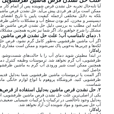
آیا تا‌به‌حال تجربه حل نشدن قرص شوینده پس از اتمام کار 
ممکن است برای هر فردی پیش بی‌آید. حل نشدن قرص ماشی
بلکه به دلایل مختلفی از‌جمله کیفیت پایین یا تاریخ انق
دیسپنسر و مخزن، کم بودن سطح آب و مشکلات داخلی ظرفش
ادامه این مطلب به بررسی دلیل حل نشدن قرص ماشین ظرفش
مشکل را شرح خواهیم داد. اگر شما نیز تجربه همچنین مشکلاتی 
۱. دمای نامناسب آب؛ علت حل نشدن قرص ماشین ظرفشویی
اگر آب ماشین ظرفشویی به‌طور کامل گرم نشود، قرص حل نمی
لکه‌ها و چربی‌ها به‌خوبی پاک نمی‌شوند و ممکن است مقداری
راه‌کار:
در ابتدا مطمئن شوید دمای آب را با حالت‌های شست‌و‌شو، 
ظرفشویی، آب گرم نخواهد شد. ترموستات وظیفه کنترل دمای 
همچنین ممکن است شیر ورودی آب گرم به ماشین ظرفشویی م
حاصل کنید.
اگر المنت یا ترموستات ماشین ظرفشویی شما به‌دلیل قدیمی
ظرفشویی کنید. فروشگاه پروهوم با انواع لوازم خانگی مان
شماست.
۲. حل نشدن قرص ماشین به‌دلیل استفاده از قرص‌های بی‌کیفیت و تاریخ گذشته
یکی از اصلی‌ترین علت حل نشدن قرص ماشین ظرفشویی، استفا
به‌دلیل وجود ناخالصی در ترکیبات یا ترکیبات شیمیایی ضعیف‌ت
آب حل نمی‌شود و مواد شوینده آن، آزاد نخواهد شد.
راه‌کار: