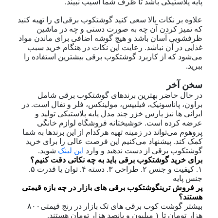
پایه پلاستیکی باشد تا ظرف شما آسیب نبیند.
علاوه بر نکات بالا سعی کنید گوشتکوب برقی‌ای را تهیه کنید
که تمیز کردن آن چه به صورت دستی و چه در ماشین
ظرفشویی آسان باشد و هیچ گوشه اضافی برای ماندن مواد
غذایی در آن نباشد. رعایت این نکات در هنگام خرید سبب
می‌شود که از کاربرد گوشتکوب برقی بیشترین استفاده را
ببرید.
سخن آخر
در حال حاضر بهترین برندهای گوشتکوب برقی شامل
براون، پاناسونیک، فیلیپس، مولینکس، فلر و تفال است. در
ایرانی ها نیز پارس خزر چند مدل پایه پلاستیکی تولید و
عرضه کرده است. خوشبختانه فروشگاه لوازم خانگی
پروهوم می‌تواند در زمینه تهیه هرکدام از این برندها به شما
کمک کند. پیشنهاد می‌کنیم این فرصت عالی را برای خرید
گوشتکوب برقی از دست ندهید و وارد
این لینک
شوید.
برای خرید گوشتکوب برقی باید به چه نکاتی دقت کنیم؟
۱. کیفیت و جنس ۲. طراحی ۳. دسته ۴. توان یا قدرت ۵.
جنس پایه
پر فروش ترینگوشتکوب برقی
های
بازار در چه بازه قیمتی
هستند؟
بیشتر گوشت کوب برقی های تک بازار در رنج قیمتی۸۰۰
هزار تومان تا ۱ میلیون و پانصد هزار تومان هستند.