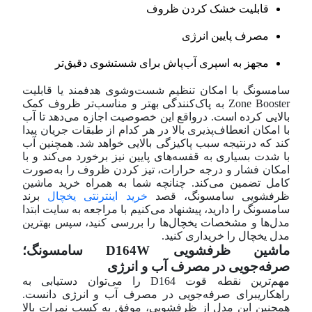
قابلیت خشک کردن ظروف
مصرف پایین انرژی
مجهز به اسپری آب‌پاش برای شستشوی دقیق‌تر
سامسونگ با امکان تنظیم شست‌و‌شوی هدفمند یا قابلیت
Zone Booster به پاک‌کنندگی بهتر و مناسب‌تر ظروف کمک
بالایی کرده است. در‌واقع این خصوصیت اجازه می‌دهد تا آب
با امکان انعطاف‌پذیری بالا در هر کدام از طبقات جریان پیدا
کند که در‌نتیجه سبب پاکیزگی بالایی خواهد شد. همچنین آب
با شدت بسیاری به قفسه‌های پایین نیز برخورد می‌کند و با
امکان فشار و درجه حرارات، تیز کردن ظروف را به‌صورت
کامل تضمین می‌کند. چنانچه شما به همراه خرید ماشین
ظرفشویی سامسونگ، قصد
خرید اینترنتی یخچال
برند
سامسونگ را دارید، پیشنهاد می‌کنیم با مراجعه به سایت ابتدا
مدل‌ها و مشخصات یخچال‌ها را بررسی کنید، سپس بهترین
مدل یخچال را خریداری کنید.
ماشین ظرفشویی D164W سامسونگ؛
صرفه‌جویی در مصرف آب و انرژی
مهم‌ترین نقطه قوت D164 را می‌توان دستیابی به
راهکاریبرای صرفه‌جویی در مصرف آب و انرژی دانست.
همچنین این مدل از ظرفشویی، موفق به کسب نمرات بالا