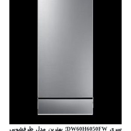
سری DW60H6050FW؛ بهترین مدل ظرفشویی