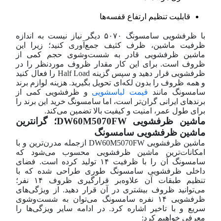
قابلیت تنظیم ارتفاع قفسه‌ها
با ظرفشویی سامسونگ ۵۰۷۰ دیگر نیاز نیست به اندازه
ظرفیت ماشین، ظرف کثیف جمع‌آوری کنید؛ زیرا این
ماشین ظرفشویی قادر به شست‌و‌شوی حجم کمی از
ظروف است. برای این کار مقدار ظروف مورد‌نظر را در
ظرفشویی قرار دهید و سپس گزینه Half Load را فعال کنید
و همه ظروف را بدون لکه‌ای تحویل بگیرید. هزینه لوازم برند
سامسونگ مانند
قیمت لباسشویی
و ظرفشویی کمی از
برند‌های ایرانی گران‌تر است، اما سامسونگ خرید این برند را
برای طول عمر، امنیت و کیفیت بالا تضمین می‌کند.
ماشین ظرفشویی DW60M5070FW؛ گرانترین
ماشین ظرفشویی سامسونگ
ماشین ظرفشویی DW60M5070FW از‌جمله مدرن‌ترین و با
امکانات‌ترین ماشین ظرفشویی محسوب می‌شود که
سامسونگ آن را با ظرفیت ۱۴ تولید کرده است. فضای
داخلی ظرفشویی سامسونگ طوری طراحی شده که با
تنظیم طبقات آن علاوه‌بر قرار‌گیری ظروف ۱۴ نفر؛
می‌توانید ظروف بیشتری در آن قرار دهید. از ویژگی‌های
ظرفشویی ۱۴ نفره سامسونگ می‌توان به شست‌و‌شوی
سریع و با تاخیر اشاره کرد. در ادامه سایر ویزگی‌ها را
معرفی خواهیم کرد: