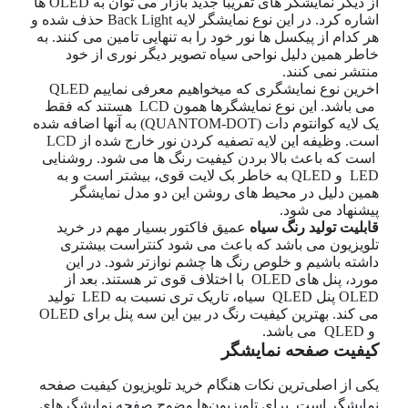
از دیگر نمایشگر های تقریبا جدید بازار می توان به OLED ها
اشاره کرد. در این نوع نمایشگر لایه Back Light حذف شده و
هر کدام از پیکسل ها نور خود را به تنهایی تامین می کنند. به
خاطر همین دلیل نواحی سیاه تصویر دیگر نوری از خود
منتشر نمی کنند.
اخرین نوع نمایشگری که میخواهیم معرفی نماییم QLED
می باشد. این نوع نمایشگرها همون LCD هستند که فقط
یک لایه کوانتوم دات (QUANTOM-DOT) به آنها اضافه شده
است. وظیفه این لایه تصفیه کردن نور خارج شده از LCD
است که باعث بالا بردن کیفیت رنگ ها می شود. روشنایی
LED و QLED به خاطر بک لایت قوی، بیشتر است و به
همین دلیل در محیط های روشن این دو مدل نمایشگر
پیشنهاد می شود.
قابلیت تولید رنگ سیاه
عمیق فاکتور بسیار مهم در خرید
تلویزیون می باشد که باعث می شود کنتراست بیشتری
داشته باشیم و خلوص رنگ ها چشم نوازتر شود. در این
مورد، پنل های OLED با اختلاف قوی تر هستند. بعد از
OLED پنل QLED سیاه، تاریک تری نسبت به LED تولید
می کند. بهترین کیفیت رنگ در بین این سه پنل برای OLED
و QLED می باشد.
کیفیت صفحه نمایشگر
یکی از اصلی‌ترین نکات هنگام خرید تلویزیون کیفیت صفحه
نمایشگر است. برای تلویزیون‌ها وضوح صفحه نمایشگرهای