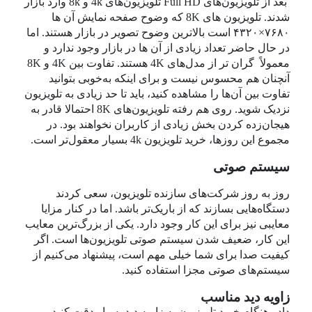
بعد از تلویزیون‌های Full HD تلویزیون‌های 4k و 8k وارد بازار
شدند. تلویزیون‌ های 8K که وضوح صفحه‌ نمایش آن ها
۷۶۸۰×۴۳۲۰ است بالاترین وضوح تصویر در بازار هستند. اما
در حال حاضر تعداد زیادی از آن ‌ها در بازار وجود ندارد و
معمولاً گران‌ تر از مدل‌‌های 4K هستند. تفاوت بین 4K و 8K
آنچنان هم محسوس نیست و برای اینکه به‌خوبی بتوانید
تفاوت بین آن‌ها را مشاهده کنید، باید تا حد زیادی به تلویزیون
نزدیک شوید. روی هم رفته تلویزیون‌های 8K احتمالا قادر به
هیجان‌زده کردن بخش زیادی از کاربران نخواهند بود. در
مجموع این روزها، خرید تلویزیون 4k بسیار معقول‌تر است.
سیستم صوتی
روز به روز شرکت‌های سازنده تلویزیون، سعی کردند
دستگاه‌هایی بسازند که از باریک‌تر باشد. اما در کنار مزایا
معایبی نیز برای این کار وجود دارد. یکی از بزرگ‌ترین معایب
این کار، ضعیف شدن سیستم صوتی تلویزیون‌ها است. اگر
کیفیت صدا برای شما خیلی مهم است، پیشنهاد می‌کنیم از
سیستم‌های صوتی مجزا استفاده کنید.
زاویه دید مناسب
دادر هنگام خرید تلویزیون به زاویه دید بسیار دقت کنید.