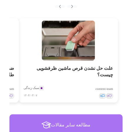
علت حل نشدن قرص ماشین ظرفشویی
چیست؟
طلایی
سبک زندگی
ntent-team
content-team
۱۴۰۴/۰۳/۰۷
0
0
0
0
مطالعه سایر مقالات