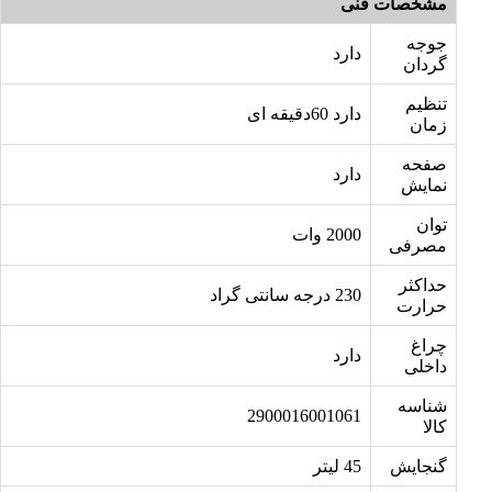
مشخصات فنی
جوجه
دارد
گردان
تنظیم
دارد 60دقیقه ای
زمان
صفحه
دارد
نمایش
توان
2000 وات
مصرفی
حداکثر
230 درجه سانتی گراد
حرارت
چراغ
دارد
داخلی
شناسه
2900016001061
کالا
گنجایش
45 لیتر