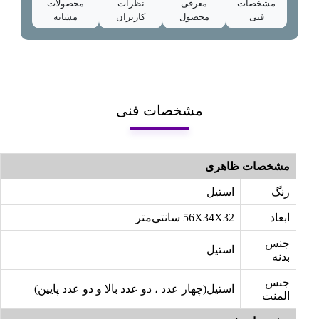
مشخصات
معرفی
نظرات
محصولات
فنی
محصول
کاربران
مشابه
مشخصات فنی
مشخصات ظاهری
رنگ
استیل
ابعاد
56X34X32 سانتی‌متر
جنس
استیل
بدنه
جنس
استیل(چهار عدد ، دو عدد بالا و دو عدد پایین)
المنت