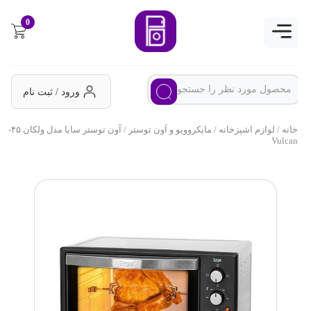
0
ورود / ثبت نام
خانه
/
لوازم اشپزخانه
/
مایکروویو و اَون توستر
/ آون توستر سایا مدل ولکان ۴۵-
Vulcan