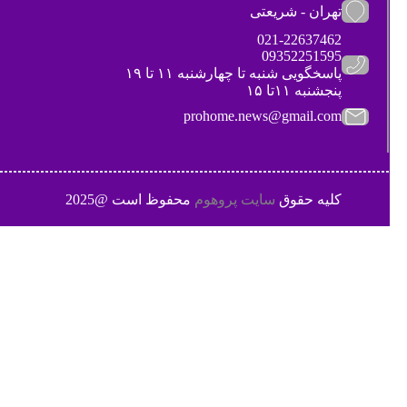
تهران - شریعتی
021-22637462
09352251595
پاسخگویی شنبه تا چهارشنبه ۱۱ تا ۱۹
پنجشنبه ۱۱تا ۱۵
prohome.news@gmail.com
کلیه حقوق
سایت پروهوم
محفوظ است @2025