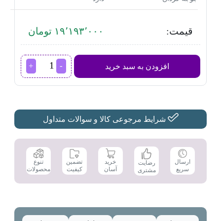
قیمت:
۱۹٬۱۹۳٬۰۰۰ تومان
آون
افزودن به سبد خرید
توستر
سایا
مدل
ولکان
45-
Vulcan
شرایط مرجوعی کالا و سوالات متداول
عدد
تضمین
ارسال
خرید
تنوع
رضایت
کیفیت
سریع
آسان
محصولات
مشتری