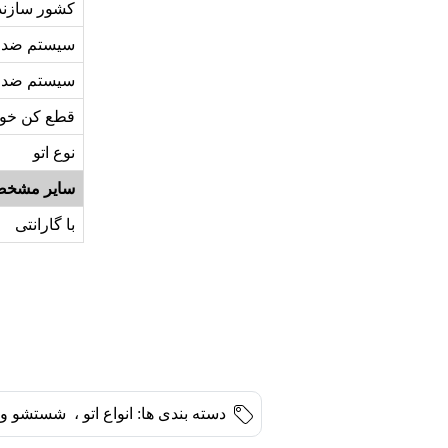
کشور سازند
سیستم ضد 
سیستم ضد
قطع کن خود
نوع اتو
سایر مشخص
با گارانتی
دسته بندی ها:
انواع اتو
،
شستشو و 