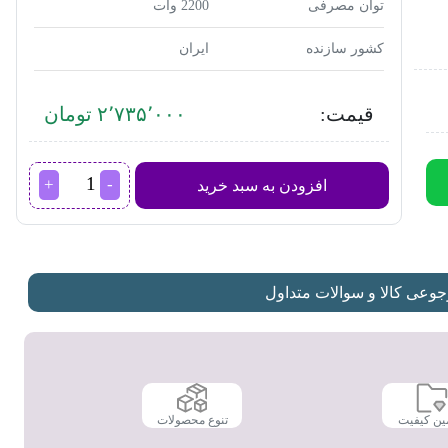
توان مصرفی
2200 وات
کشور سازنده
ایران
قیمت:
۲٬۷۳۵٬۰۰۰ تومان
اتوبخار
افزودن به سبد خرید
سایا
مدل
Beryllium
|
بریلیوم
عدد
عی کالا و سوالات متداول
ین کیفیت
تنوع محصولات