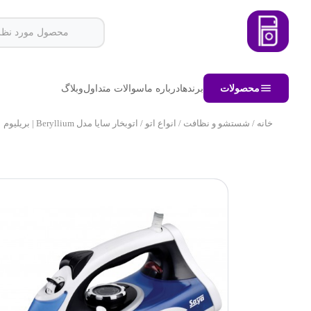
محصولات
برندها
درباره ما
سوالات متداول
وبلاگ
خانه
/
شستشو و نظافت
/
انواع اتو
/ اتوبخار سایا مدل Beryllium | بریلیوم