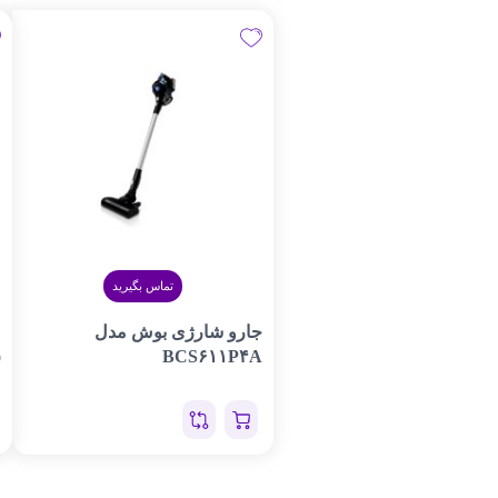
تماس بگیرید
جارو شارژی بوش مدل
م
۵
BCS۶۱۱P۴A