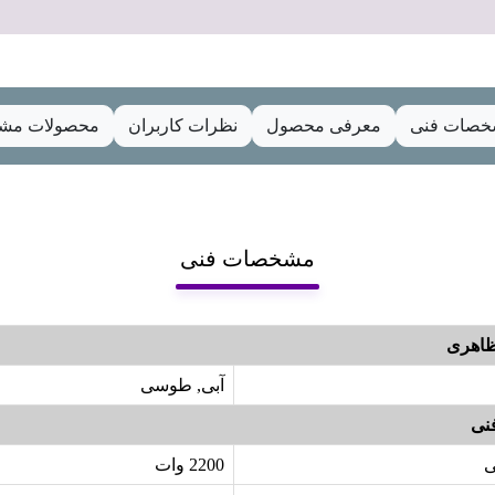
صات فنی
معرفی محصول
نظرات کاربران
محصولات مشا
مشخصات فنی
اهری
آبی, طوسی
نی
ی
2200 وات