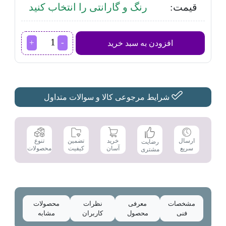
قیمت:
رنگ و گارانتی را انتخاب کنید
اسپرسوساز
افزودن به سبد خرید
مباشی
مدل
ECM2044
عدد
شرایط مرجوعی کالا و سوالات متداول
تضمین
ارسال
خرید
تنوع
رضایت
کیفیت
سریع
آسان
محصولات
مشتری
مشخصات
معرفی
نظرات
محصولات
فنی
محصول
کاربران
مشابه