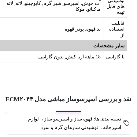
نوشیدنی
آب جوش, اسپرسو, شیر گرم, کاپوچینو, لاته, لاته
های قابل
ماکیاتو, موکا
تهیه
قابلیت
استفاده
پد قهوه, پودر قهوه
از
سایر مشخصات
با گارانتی
18 ماهه آریا کیش, بدون گارانتی
قد و بررسی اسپرسوساز مباشی مدل ECM۲۰۴۴
دسته بندی ها:
قهوه ساز و اسپرسو ساز
،
لوازم
اشپزخانه
،
نوشیدنی سازهای گرم و سرد