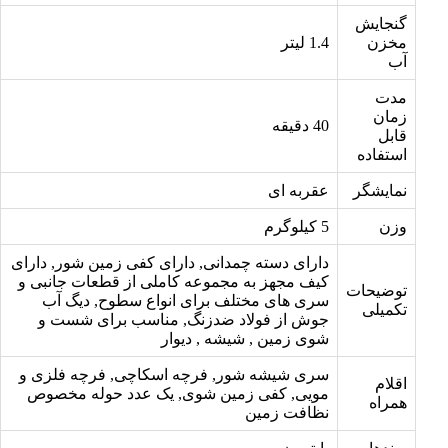
گنجایش
مخزن
1.4 لیتر
آب
مدت
زمان
40 دقیقه
قابل
استفاده
نمایشگر
عقربه ای
وزن
5 کیلوگرم
دارای دسته چمدانی, دارای کفی زمین شور, دارای
کیف مجهز به مجموعه کاملی از قطعات جانبی و
توضیحات
سری های مختلف برای انواع سطوح, دیگ آب
تکمیلی
جوش از فولاد ضدزنگ, مناسب برای شست و
شوی زمین , شیشه , دیوار
سری شیشه شور, فرچه اسکاچی, فرچه فلزی و
اقلام
مویی, کفی زمین شوی, یک عدد حوله مخصوص
همراه
نظافت زمین