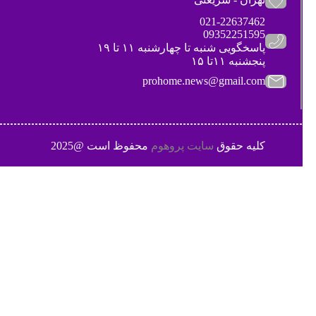
021-22637462
09352251595
پاسخگویی شنبه تا چهارشنبه ۱۱ تا ۱۹
پنجشنبه ۱۱تا ۱۵
prohome.news@gmail.com
کلیه حقوق
سایت پروهوم
محفوظ است @2025