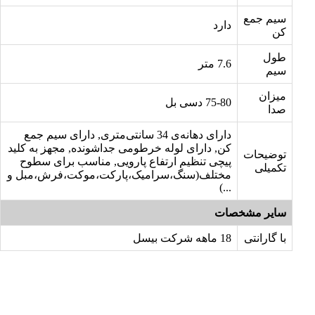
سیم جمع
دارد
کن
طول
7.6 متر
سیم
میزان
75-80 دسی بل
صدا
دارای دهانه‌ی 34 سانتی‌متری, دارای سیم جمع
کن, دارای لوله خرطومی جداشونده, مجهز به کلید
توضیحات
پیچی تنظیم ارتفاع پارویی, مناسب برای سطوح
تکمیلی
مختلف(سنگ،سرامیک،پارکت،موکت،فرش،مبل و
...)
سایر مشخصات
با گارانتی
18 ماهه شرکت بیسل